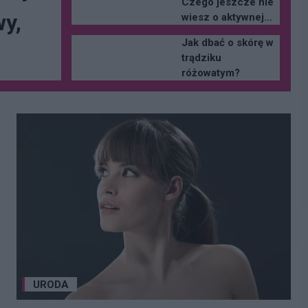
Czego jeszcze nie
wy,
wiesz o aktywnej...
Jak dbać o skórę w
trądziku
różowatym?
URODA