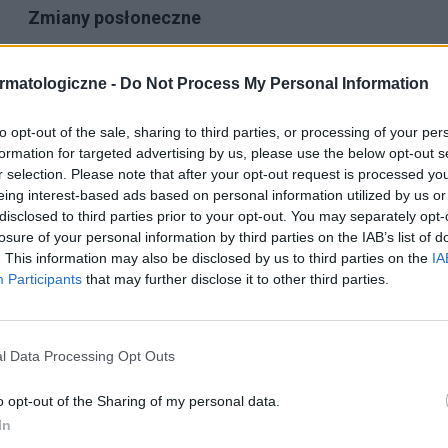
Zmiany posłoneczne
Do powierzchni Ziemi dociera promieniowanie
ultrafioletowe o długości fali 290-400 nm. Dzielimy je na
rmatologiczne -
Do Not Process My Personal Information
krótsze, tzw. rumieniotwórcze promieniowanie UVB (290 –
320 nm) i dłuższe UVA (320 – 400 nm)....
to opt-out of the sale, sharing to third parties, or processing of your per
formation for targeted advertising by us, please use the below opt-out s
r selection. Please note that after your opt-out request is processed y
eing interest-based ads based on personal information utilized by us or
disclosed to third parties prior to your opt-out. You may separately opt-
losure of your personal information by third parties on the IAB’s list of
. This information may also be disclosed by us to third parties on the
IA
Participants
that may further disclose it to other third parties.
l Data Processing Opt Outs
o opt-out of the Sharing of my personal data.
In
URODA