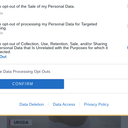
o opt-out of the Sale of my Personal Data.
Zabiegi kosmetyczne w ciąży
In
Zabiegi upiększające wykonywane w gabinetach
to opt-out of processing my Personal Data for Targeted
kosmetycznych.
ing.
In
o opt-out of Collection, Use, Retention, Sale, and/or Sharing
ersonal Data that Is Unrelated with the Purposes for which it
lected.
Out
ve Data Processing Opt Outs
CONFIRM
Data Deletion
Data Access
Privacy Policy
URODA