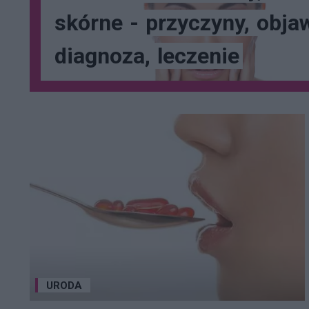
skórne
-
przyczyny,
obja
diagnoza,
leczenie
URODA