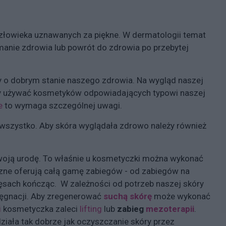
człowieka uznawanych za piękne. W dermatologii temat
manie zdrowia lub powrót do zdrowia po przebytej
 o dobrym stanie naszego zdrowia. Na wygląd naszej
by używać kosmetyków odpowiadających typowi naszej
e
to wymaga szczególnej uwagi.
wszystko. Aby skóra wyglądała zdrowo należy również
woją urodę. To właśnie u kosmetyczki można wykonać
zne oferują całą gamę zabiegów - od zabiegów na
rzęsach kończąc. W zależności od potrzeb naszej skóry
lęgnacji. Aby zregenerować
suchą skórę
może wykonać
i
kosmetyczka zaleci
lifting
lub
zabieg
mezoterapii
.
 działa tak dobrze jak oczyszczanie skóry przez