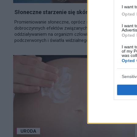
I want t
Słoneczne starzenie się skóry
Opted 
Promieniowanie słoneczne, oprócz szeregu
I want 
dobroczynnych efektów związanych przede wszystkim z
Advertis
oddziaływaniem na organizm człowieka promieni
Opted 
podczerwonych i światła widzialnego, wywiera szereg...
I want t
of my P
was col
Opted 
Sensiti
URODA