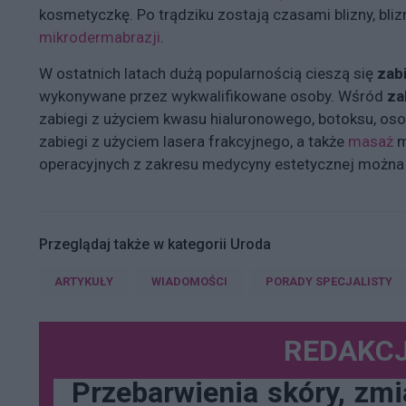
kosmetyczkę. Po trądziku zostają czasami blizny, bli
mikrodermabrazji
.
W ostatnich latach dużą popularnością cieszą się
zab
wykonywane przez wykwalifikowane osoby. Wśród
za
zabiegi z użyciem kwasu hialuronowego, botoksu, o
zabiegi z użyciem lasera frakcyjnego, a także
masaż
m
operacyjnych z zakresu medycyny estetycznej można wy
Przeglądaj także w kategorii Uroda
ARTYKUŁY
WIADOMOŚCI
PORADY SPECJALISTY
REDAKCJ
Przebarwienia
skóry,
zmi