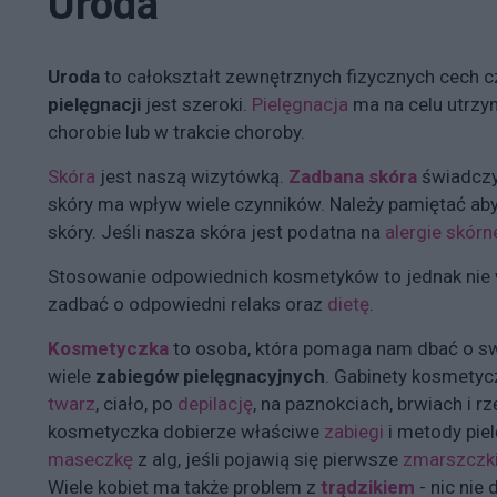
Uroda
Uroda
to całokształt zewnętrznych fizycznych cech 
pielęgnacji
jest szeroki.
Pielęgnacja
ma na celu utrzy
chorobie lub w trakcie choroby.
Skóra
jest naszą wizytówką.
Zadbana skóra
świadczy
skóry ma wpływ wiele czynników. Należy pamiętać a
skóry. Jeśli nasza skóra jest podatna na
alergie skórn
Stosowanie odpowiednich kosmetyków to jednak nie 
zadbać o odpowiedni relaks oraz
dietę
.
Kosmetyczka
to osoba, która pomaga nam dbać o s
wiele
zabiegów pielęgnacyjnych
. Gabinety kosmetyc
twarz
, ciało, po
depilację
, na paznokciach, brwiach i 
kosmetyczka dobierze właściwe
zabiegi
i metody pie
maseczkę
z alg, jeśli pojawią się pierwsze
zmarszczk
Wiele kobiet ma także problem z
trądzikiem
- nic nie