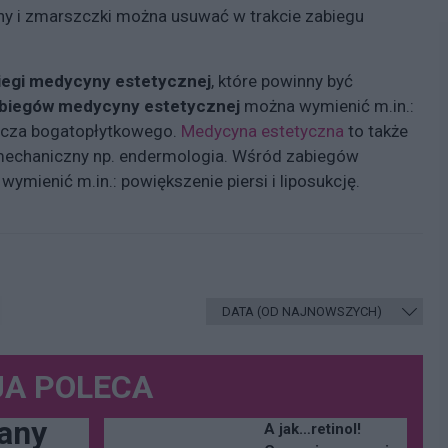
zny i zmarszczki można usuwać w trakcie zabiegu
iegi medycyny estetycznej
, które powinny być
biegów medycyny estetycznej
można wymienić m.in.:
socza bogatopłytkowego.
Medycyna estetyczna
to także
echaniczny np. endermologia. Wśród zabiegów
mienić m.in.: powiększenie piersi i liposukcję.
A POLECA
any
A jak…retinol!