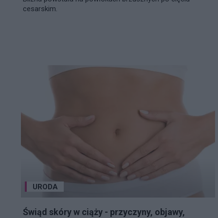
cesarskim.
URODA
Świąd skóry w ciąży - przyczyny, objawy,