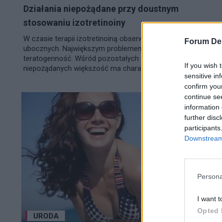
Działania niepożądane przy doustnym
stosowaniu izotretinoiny
W czasie terapii izotretinoiną obserwujemy szereg działań
Forum De
ubocznych. Największym problemem jest jej silna
teratogenność. Wśród pozostałych objawów
If you wish 
niepożądanych większość ma charakter przejściowy....
sensitive in
confirm you
continue se
information 
further disc
participants
Downstream 
Persona
I want t
Opted 
URODA