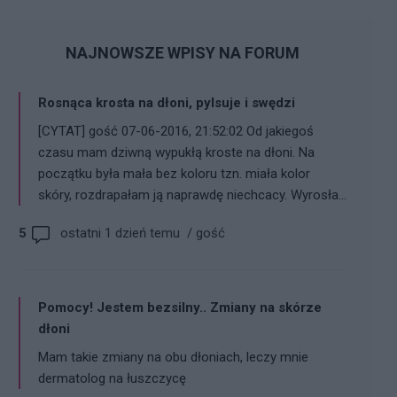
NAJNOWSZE WPISY NA FORUM
Rosnąca krosta na dłoni, pylsuje i swędzi
[CYTAT] gość 07-06-2016, 21:52:02 Od jakiegoś
czasu mam dziwną wypukłą kroste na dłoni. Na
początku była mała bez koloru tzn. miała kolor
skóry, rozdrapałam ją naprawdę niechcacy. Wyrosła
kilka razy większa i zdaję mi się, że dalej rośnie.
5
ostatni 1 dzień temu
/
gość
Czasami bardzo swędzi tak jakby od środka i
pulsuje. Myślałam, że to kurzajka ale nie wiem bo jak
pamiętam kiedyś syn miał i całkiem inaczej
wyglądała już to co ja mam na kciuku. Mieszkam w
Pomocy! Jestem bezsilny.. Zmiany na skórze
UK wiec jak ktoś napiszę idź do lekarza to od razu
dłoni
mówię, że lekarz nie wie co to jest też... niżej dodam
Mam takie zmiany na obu dłoniach, leczy mnie
kilka zdjęć, może ktoś coś takiego kiedyś miał bądź
dermatolog na łuszczycę
spotkał sie z czymś takim i podpowie co to jest.