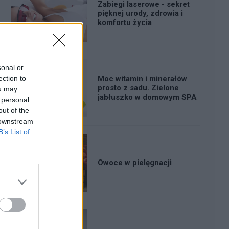
Zabiegi laserowe - sekret
pięknej urody, zdrowia i
komfortu życia
sonal or
ection to
Moc witamin i minerałów
prosto z sadu. Zielone
ou may
jabłuszko w domowym SPA
 personal
out of the
 downstream
B’s List of
Owoce w pielęgnacji