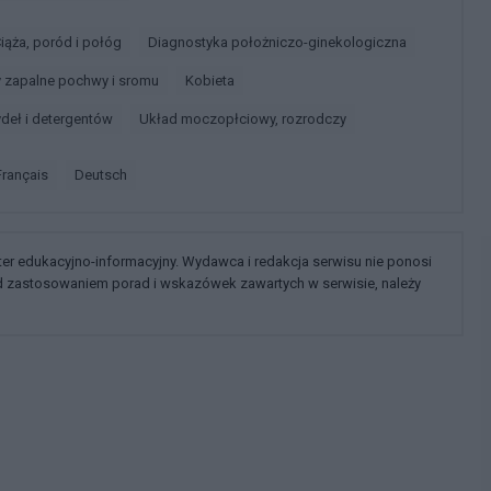
Ciąża, poród i połóg
Diagnostyka położniczo-ginekologiczna
ny zapalne pochwy i sromu
Kobieta
ydeł i detergentów
Układ moczopłciowy, rozrodczy
français
deutsch
kter edukacyjno-informacyjny. Wydawca i redakcja serwisu nie ponosi
ed zastosowaniem porad i wskazówek zawartych w serwisie, należy