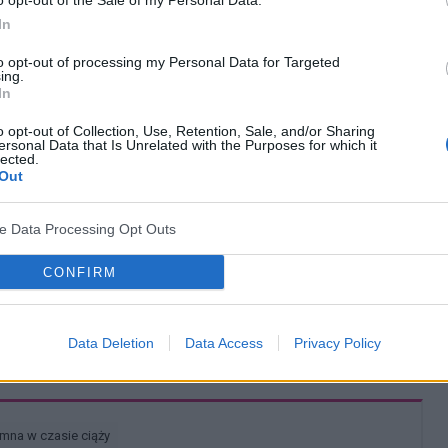
o opt-out of the Sale of my Personal Data.
 się dwa razy dziennie. Do higieny intymnej nie
In
 składniki drażniące, mydeł zapachowych i innych
to opt-out of processing my Personal Data for Targeted
ing.
alnej flory bakteryjnej pochwy i krocza. Najlepiej
In
rgentów lub też z dodatkiem naparu z ziół o
o opt-out of Collection, Use, Retention, Sale, and/or Sharing
ersonal Data that Is Unrelated with the Purposes for which it
ielnie, bez zlecenia lekarza, wykonywać płukania
lected.
Out
 zmianę bielizny i o to, by była ona z włókien
ve Data Processing Opt Outs
CONFIRM
? Udostępnij go na Facebooku?
Data Deletion
Data Access
Privacy Policy
co? Obserwuj nas na
G
o
o
g
l
e
News
tymna w czasie ciąży