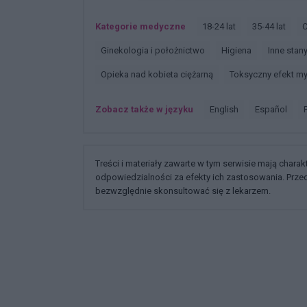
Kategorie medyczne
18-24 lat
35-44 lat
Ginekologia i położnictwo
Higiena
Inne sta
Opieka nad kobieta ciężarną
Toksyczny efekt m
Zobacz także w języku
english
español
Treści i materiały zawarte w tym serwisie mają chara
odpowiedzialności za efekty ich zastosowania. Prz
bezwzględnie skonsultować się z lekarzem.