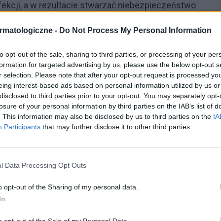
fekcji, a w rezultacie stwarzać niebezpieczeństwo
dowego oraz porodu przedwczesnego. Należy jednak
rmatologiczne -
Do Not Process My Personal Information
i nadmierna higiena intymna nie są korzystne. Zbyt
mi zawierającymi detergenty może spowodować
to opt-out of the sale, sharing to third parties, or processing of your per
formation for targeted advertising by us, please use the below opt-out s
pochwy i sromu prowadząc do rozwoju
r selection. Please note that after your opt-out request is processed y
eing interest-based ads based on personal information utilized by us or
disclosed to third parties prior to your opt-out. You may separately opt-
 leczyć
losure of your personal information by third parties on the IAB’s list of
. This information may also be disclosed by us to third parties on the
IA
Participants
that may further disclose it to other third parties.
 objawów ze strony krocza jak np. pieczenie,
elina z pochwy należy skontaktować się z lekarzem.
l Data Processing Opt Outs
 dolegliwości i ewentualne wprowadzenie
o opt-out of the Sharing of my personal data.
In
iąży - Leczenie