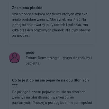
Znamiona płaskie
Dzień dobry. Szukam rodziców, których dziecko
miało podobne zmiany. Mój synek ma 7 lat. Na
jednej stronie twarzy, przy ustach i policzku, ma
kilka płaskich brązowych plamek. Nie były obecne
po urodze...
gość
Forum:
Dermatologia - grupa dla rodziny i
pacjenta
Co to jest co mi się pojawiło na obu dłoniach
???
Od jakiegoś czasu pojawiło mi się na dłoniach
zmiany i na obu dłoniach w miejscu lini
papilarnych . Proszę o poradę bo mnie to niepokoi