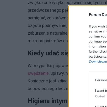
zwiększone ryzyko pojawienia się tych in
przedwczesnego pęknięcia pęcherza pło
Forum De
pamiętać, że zarówno niedostateczna jak 
częste podmywanie, szczególnie środka
If you wish 
sensitive in
zaburzenie naturalnej flory bakteryjnej 
confirm you
mikroorganizmów chorobotwórczych.
continue se
information 
Kiedy udać się do lekarza i
further disc
participants
Downstream 
W przypadku pojawienia się niepokojących
swędzenie
, upławy, nieprawidłowa wydzi
Persona
Konieczne jest zdiagnozowanie przyczyn
odpowiedniego leczenia.
I want t
Opted 
Higiena intymna w czasie c