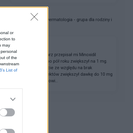
gość
Forum:
Dermatologia - grupa dla rodziny i
pacjenta
sonal or
ection to
ou may
Minoxidil
 personal
Hej, rok temu lekarz przepisał mi Minoxidil
out of the
doustnie 0,5 mg po pół roku zwiększył na 1 mg.
 downstream
Po ostatniej wizycie ze względu na brak
B’s List of
zauważalnych efektów zwiększył dawkę do 10 mg
(raz dziennie). - dowi...
Reklama: