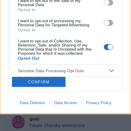
I want to opt-out of the Sale of my
Personal Data.
Czy ktoś wie co to może być?
Opted In
Od roku mam takie coś na skórze penisa co to może
I want to opt-out of processing my
być?
Personal Data for Targeted Advertising.
Opted In
I want to opt-out of Collection, Use,
gość
Retention, Sale, and/or Sharing of my
Personal Data that Is Unrelated with the
Forum:
Infekcje grzybicze
Purposes for which it was collected.
Opted Out
Sensitive Data Processing Opt Outs
Dziwna zmiana
Witam byłem nad morzem korzystałem z basenów
CONFIRM
morza itd i zrobiła mi się taka zmiana na stopie od
spodu trochę boli ale nie swędzi lekarz na poradnie
online twierdzi że to grzybica primafucort na 10 d...
Data Deletion
Data Access
Privacy Policy
gość
Forum:
Choroby weneryczne