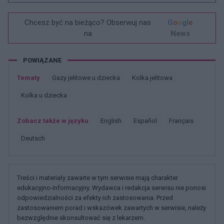
Chcesz być na bieżąco? Obserwuj nas
G
o
o
g
l
e
na
News
POWIĄZANE
Tematy
Gazy jelitowe u dziecka
Kolka jelitowa
Kolka u dziecka
Zobacz także w języku
english
español
français
deutsch
Treści i materiały zawarte w tym serwisie mają charakter
edukacyjno-informacyjny. Wydawca i redakcja serwisu nie ponosi
odpowiedzialności za efekty ich zastosowania. Przed
zastosowaniem porad i wskazówek zawartych w serwisie, należy
bezwzględnie skonsultować się z lekarzem.