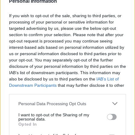
Personal Information
Hej, czy ktoś może mi powiedzieć co to jest?
Obserwuję to od jakiegoś czasu że czasami takie coś
If you wish to opt-out of the sale, sharing to third parties, or
się wydostaje z penisa jak na zdjęciach.
processing of your personal or sensitive information for
targeted advertising by us, please use the below opt-out
section to confirm your selection. Please note that after your
bartasx
opt-out request is processed you may continue seeing
Forum:
Choroby weneryczne
interest-based ads based on personal information utilized by
us or personal information disclosed to third parties prior to
your opt-out. You may separately opt-out of the further
disclosure of your personal information by third parties on the
Co to może być?
IAB’s list of downstream participants. This information may
Witam, jak w temacie. Co to może być? Nie szczypie
also be disclosed by us to third parties on the
IAB’s List of
ani nie swędzi, higiena jest. Na tę chwilę używam
Downstream Participants
that may further disclose it to other
kremu antygrzybiczego. Ale niepokoi mnie to. Lat 37,
third parties.
pozdrawiam.
Personal Data Processing Opt Outs
I want to opt-out of the Sharing of my
gość
personal data.
Forum:
Choroby weneryczne
Opted In