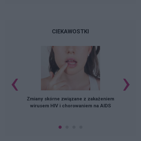
CIEKAWOSTKI
‹
›
J
Zmiany skórne związane z zakażeniem
wirusem HIV i chorowaniem na AIDS