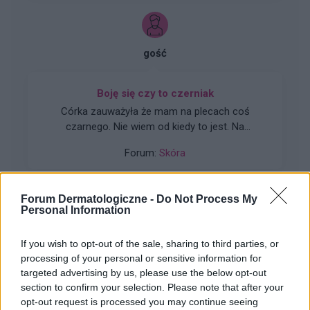
gość
Boję się czy to czerniak
Córka zauważyła że mam na plecach coś
czarnego. Nie wiem od kiedy to jest. Na
zdjęciach z lampą to ciemny brąz bez lampy
Forum:
Skóra
wygląda na czarno. Więcej zdjęć w komentarzu.
Bardzo się boję.
Forum Dermatologiczne -
Do Not Process My
Personal Information
Aliegg
If you wish to opt-out of the sale, sharing to third parties, or
processing of your personal or sensitive information for
Jak wygląda leczenie łysienia z bliznami?
targeted advertising by us, please use the below opt-out
Mam zdiagnozowane łysienie bliznowaciejące i
section to confirm your selection. Please note that after your
trudno mi znaleźć miejsce, które nie tylko
opt-out request is processed you may continue seeing