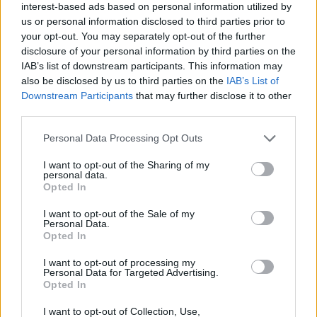
rozpozna problem, ale też realnie pomoże.
interest-based ads based on personal information utilized by
Forum:
Pielęgnacja i uroda
Większość dermatologów przepisuje tylko
us or personal information disclosed to third parties prior to
sterydy i na tym kończy temat. Znalazłam
your opt-out. You may separately opt-out of the further
disclosure of your personal information by third parties on the
ciekawą ofertę od Neonia – piszą o biopsji
IAB’s list of downstream participants. This information may
skóry, analizie trychologicznej i leczeniu
POWIĄZANE
also be disclosed by us to third parties on the
IAB’s List of
przyczynowym. Może ktoś był u nich i może
Downstream Participants
that may further disclose it to other
podzielić się, jak wygląda cała procedura? Nie
Tematy
skóra
choroby skóry
świąd
dłonie
third parties.
chcę już tracić czasu na kolejne nieskuteczne
stopy
terapie.
Personal Data Processing Opt Outs
I want to opt-out of the Sharing of my
Reklama:
personal data.
Opted In
I want to opt-out of the Sale of my
Personal Data.
Opted In
I want to opt-out of processing my
Personal Data for Targeted Advertising.
Opted In
I want to opt-out of Collection, Use,