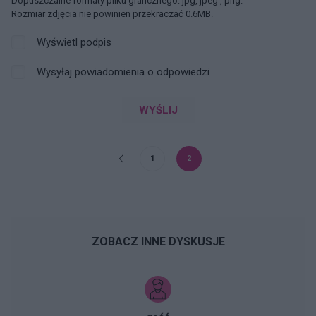
Dopuszczalne formaty pliku graficznego: jpg, jpeg , png.
Rozmiar zdjęcia nie powinien przekraczać 0.6MB.
Wyświetl podpis
Wysyłaj powiadomienia o odpowiedzi
WYŚLIJ
1
2
ZOBACZ INNE DYSKUSJE