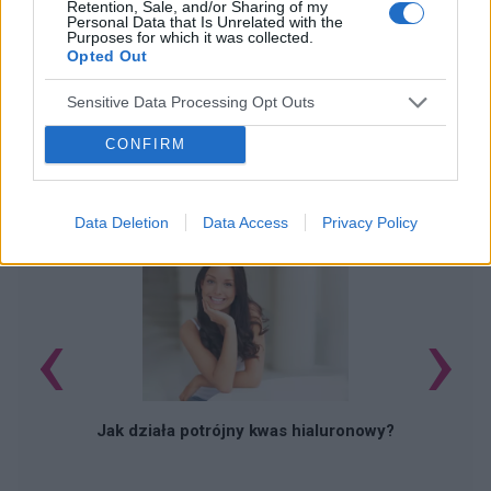
Retention, Sale, and/or Sharing of my
Personal Data that Is Unrelated with the
Purposes for which it was collected.
Opted Out
Sensitive Data Processing Opt Outs
CONFIRM
POWIĄZANE ARTYKUŁY
Data Deletion
Data Access
Privacy Policy
‹
›
Jak działa potrójny kwas hialuronowy?