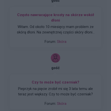
gość
Często nawracające krosty na skórze wokół
dłoni
Witam. Od około 10 miesięcy mam problem ze
skórą dłoni. Na zewnętrznej części skóry dłoni i
wewnętrznej nadgarstków oraz pomiędzy
Forum:
Skóra
palcami często pojawia się wysypka (czerwone
krosty), która czasami bywa swędząca. Niektóre
krosty wyglądają jakby były wypełnione płynem
w środku. Skóra jest zaczerwieniona w tych
miejscach, jej struktura jest zniszczona.
gość
Problem zwykle ustępuje po kilku tygodniach, ale
po paru dniach spokoju pojawia się znowu w
innym miejscu. Jak mogę zaradzić temu
Czy to może być czerniak?
problemowi?
Pieprzyk na pięcie zrobił mi się 3 lata temu ale
teraz jest większy. Czy to może być czerniak?
Forum:
Skóra