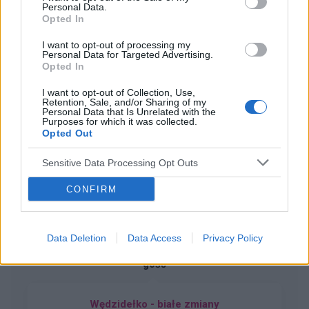
Forum:
Grzybica miejsc intymnych
Personal Data.
czasie odbyłam jeden stosunek, następnego
Opted In
dnia zauważyłam zaczerwienienie wokół warg
sromowych i lekkie pieczenie. Czy ktoś może mi
I want to opt-out of processing my
doradzić?
Personal Data for Targeted Advertising.
Opted In
gość
I want to opt-out of Collection, Use,
Retention, Sale, and/or Sharing of my
Personal Data that Is Unrelated with the
Problem ze skórą na
Purposes for which it was collected.
członku/prąciu/moszna.
Opted Out
Witam od jakiegoś czasu posiadam problem
Sensitive Data Processing Opt Outs
myślałem że to jakiś chwilowe stany zapalne
czy coś ale problem ciągle się utrzymuje i
CONFIRM
Forum:
Choroby weneryczne
poradę potrzebuje.
Data Deletion
Data Access
Privacy Policy
gość
Wędzidełko - białe zmiany