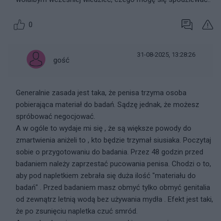
0
31-08-2025, 13:28:26
gość
Generalnie zasada jest taka, że penisa trzyma osoba
pobierająca materiał do badań. Sądzę jednak, że możesz
spróbować negocjować.
A w ogóle to wydaje mi się , że są większe powody do
zmartwienia aniżeli to , kto będzie trzymał siusiaka. Poczytaj
sobie o przygotowaniu do badania. Przez 48 godzin przed
badaniem należy zaprzestać pucowania penisa. Chodzi o to,
aby pod napletkiem zebrała się duża ilość "materiału do
badań" . Przed badaniem masz obmyć tylko obmyć genitalia
od zewnątrz letnią wodą bez używania mydła . Efekt jest taki,
że po zsunięciu napletka czuć smród.