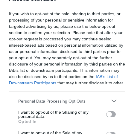
WYŚLIJ
If you wish to opt-out of the sale, sharing to third parties, or
processing of your personal or sensitive information for
1
2
targeted advertising by us, please use the below opt-out
section to confirm your selection. Please note that after your
opt-out request is processed you may continue seeing
interest-based ads based on personal information utilized by
us or personal information disclosed to third parties prior to
your opt-out. You may separately opt-out of the further
ZOBACZ INNE DYSKUSJE
disclosure of your personal information by third parties on the
IAB’s list of downstream participants. This information may
also be disclosed by us to third parties on the
IAB’s List of
Downstream Participants
that may further disclose it to other
third parties.
gość
Personal Data Processing Opt Outs
Zaczerwienione wargi sromowe
I want to opt-out of the Sharing of my
personal data.
Dzień dobry, zwracam się z dość intymnym i
Opted In
krępującym problemem. Mam 25 lat, miałam
przerwę od stosunków seksualnych, w ostatnim
I want to opt-out of the Sale of my