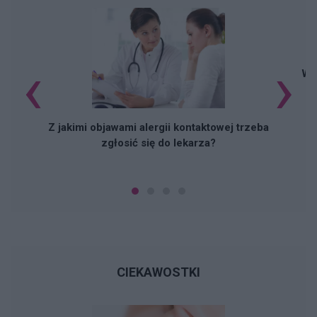
‹
›
Włó
Z jakimi objawami alergii kontaktowej trzeba
zgłosić się do lekarza?
CIEKAWOSTKI