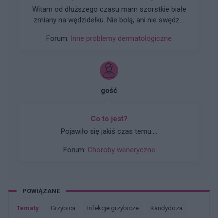
Witam od dłuższego czasu mam szorstkie białe
zmiany na wędzidełku. Nie bolą, ani nie swędzą,
są twardsze od reszty i szorstkie, być może
Forum:
Inne problemy dermatologiczne
spowodowane tarciem. Co to może być? Jak to
leczyć?
gość
Co to jest?
Pojawiło się jakiś czas temu....
Forum:
Choroby weneryczne
POWIĄZANE
Tematy
grzybica
infekcje grzybicze
kandydoza