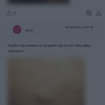
0
05-05-2025, 07:35:18
gość
Szybko siẹ powiẹksza I pojawiło siẹ na nim takie jakby
"pẹkniẹcie" .