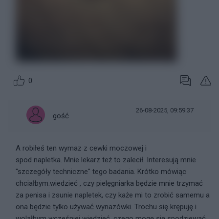
0
26-08-2025, 09:59:37
gość
A robiłeś ten wymaz z cewki moczowej i
spod napletka. Mnie lekarz też to zalecił. Interesują mnie
"szczegóły techniczne" tego badania. Krótko mówiąc
chciałbym.wiedzieć , czy pielęgniarka będzie mnie trzymać
za penisa i zsunie napletek, czy każe mi to zrobić samemu a
ona będzie tylko używać wynazówki. Trochu się krępuję i
wolałbym wcześniej wiedzieć, czego mogę się spodziewać..