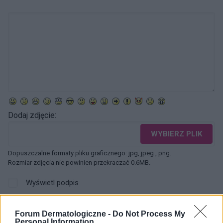
Dodaj zdjęcie:
WYBIERZ PLIK
Dopuszczalne formaty pliku graficznego: jpg, jpeg , png.
Rozmiar zdjęcia nie powinien przekraczać 0.6MB.
Wyświetl podpis
Wysyłaj powiadomienia o odpowiedzi
Forum Dermatologiczne -
Do Not Process My
Personal Information