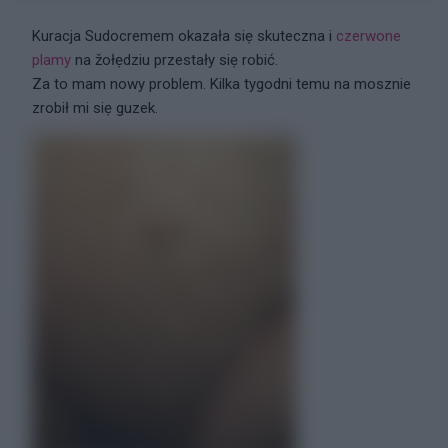
Kuracja Sudocremem okazała siẹ skuteczna i
czerwone
plamy
na žołẹdziu przestały siẹ robić.
Za to mam nowy problem. Kilka tygodni temu na mosznie
zrobił mi siẹ guzek.