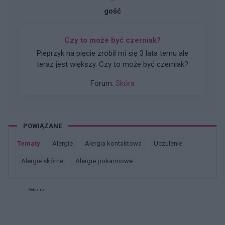
zostały żadne ślady po tym ani blizny.
gość
Czy to może być czerniak?
Pieprzyk na pięcie zrobił mi się 3 lata temu ale
teraz jest większy. Czy to może być czerniak?
Forum:
Skóra
POWIĄZANE
Tematy
alergie
alergia kontaktowa
uczulenie
alergie skórne
alergie pokarmowe
Reklama: