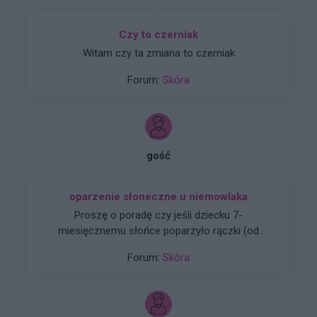
Czy to czerniak
Witam czy ta zmiana to czerniak
Forum:
Skóra
gość
oparzenie słoneczne u niemowlaka
Proszę o poradę czy jeśli dziecku 7-
miesięcznemu słońce poparzyło rączki (od
łokcia do dłoni skóra była zaczerwieniona bez
Forum:
Skóra
bąbli to czy dziecku coś grozi po takim
jednorazowym incydencie? Stosowałam
panthenol. Skóra zagoiła się w ciągu kilku dni, z
jednej rączki delikatnie zeszła skórka. Nie