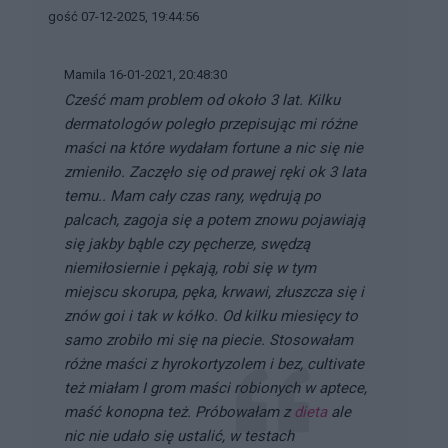
gość 07-12-2025, 19:44:56
Mamila 16-01-2021, 20:48:30
Cześć mam problem od około 3 lat. Kilku
dermatologów poległo przepisując mi różne
maści na które wydałam fortune a nic się nie
zmieniło. Zaczęło się od prawej ręki ok 3 lata
temu.. Mam cały czas rany, wędrują po
palcach, zagoja się a potem znowu pojawiają
się jakby bąble czy pęcherze, swędzą
niemiłosiernie i pękają, robi się w tym
miejscu skorupa, pęka, krwawi, złuszcza się i
znów goi i tak w kółko. Od kilku miesięcy to
samo zrobiło mi się na piecie. Stosowałam
różne maści z hyrokortyzolem i bez, cultivate
też miałam I grom maści robionych w aptece,
maść konopna też. Próbowałam z
dieta
ale
nic nie udało się ustalić, w testach