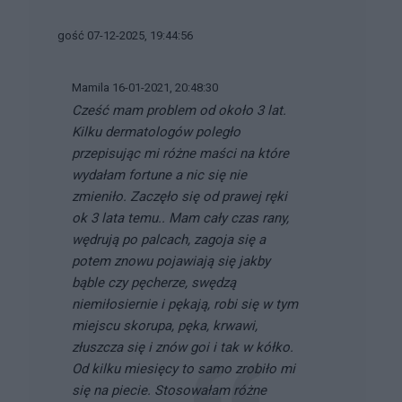
gość 07-12-2025, 19:44:56
Mamila 16-01-2021, 20:48:30
Cześć mam problem od około 3 lat.
Kilku dermatologów poległo
przepisując mi różne maści na które
wydałam fortune a nic się nie
zmieniło. Zaczęło się od prawej ręki
ok 3 lata temu.. Mam cały czas rany,
wędrują po palcach, zagoja się a
potem znowu pojawiają się jakby
bąble czy pęcherze, swędzą
niemiłosiernie i pękają, robi się w tym
miejscu skorupa, pęka, krwawi,
złuszcza się i znów goi i tak w kółko.
Od kilku miesięcy to samo zrobiło mi
się na piecie. Stosowałam różne