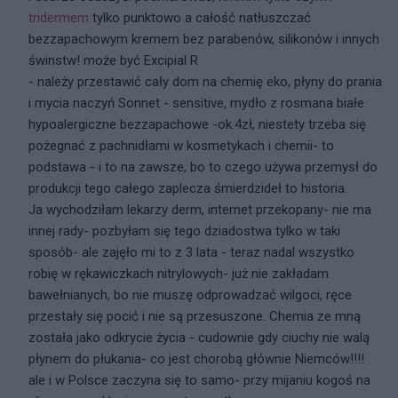
tridermem
tylko punktowo a całość natłuszczać
bezzapachowym kremem bez parabenów, silikonów i innych
świnstw! może być Excipial R
- należy przestawić cały dom na chemię eko, płyny do prania
i mycia naczyń Sonnet - sensitive, mydło z rosmana białe
hypoalergiczne bezzapachowe -ok.4zł, niestety trzeba się
pożegnać z pachnidłami w kosmetykach i chemii- to
podstawa - i to na zawsze, bo to czego używa przemysł do
produkcji tego całego zaplecza śmierdzideł to historia.
Ja wychodziłam lekarzy derm, internet przekopany- nie ma
innej rady- pozbyłam się tego dziadostwa tylko w taki
sposób- ale zajęło mi to z 3 lata - teraz nadal wszystko
robię w rękawiczkach nitrylowych- już nie zakładam
bawełnianych, bo nie muszę odprowadzać wilgoci, ręce
przestały się pocić i nie są przesuszone. Chemia ze mną
została jako odkrycie życia - cudownie gdy ciuchy nie walą
płynem do płukania- co jest chorobą głównie Niemców!!!!
ale i w Polsce zaczyna się to samo- przy mijaniu kogoś na