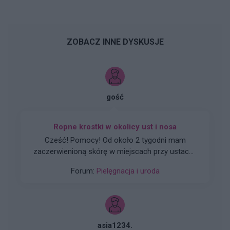
ZOBACZ INNE DYSKUSJE
gość
Ropne krostki w okolicy ust i nosa
Cześć! Pomocy! Od około 2 tygodni mam
zaczerwienioną skórę w miejscach przy ustach i
nosie a do tego ropne krostki co widać na
Forum:
Pielęgnacja i uroda
zdjęciu. Próbowałam stosować maść tribiotic z
polecenia farmaceuty ale nie pomaga. Co to
może być i jak się tego pozbyć? Dermatolog
dopiero za tydzień…
asia1234.