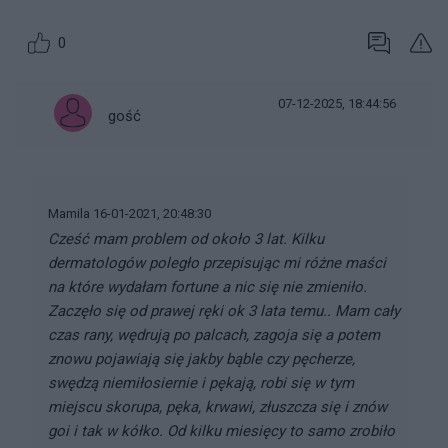
0
07-12-2025, 18:44:56
gość
Mamila 16-01-2021, 20:48:30
Cześć mam problem od około 3 lat. Kilku
dermatologów poległo przepisując mi różne maści
na które wydałam fortune a nic się nie zmieniło.
Zaczęło się od prawej ręki ok 3 lata temu.. Mam cały
czas rany, wędrują po palcach, zagoja się a potem
znowu pojawiają się jakby bąble czy pęcherze,
swędzą niemiłosiernie i pękają, robi się w tym
miejscu skorupa, pęka, krwawi, złuszcza się i znów
goi i tak w kółko. Od kilku miesięcy to samo zrobiło