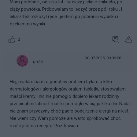
Mam podobne , od kilku lat... w ciąży pięknie zniknęło, po
ciąży powtórka. Próbowałam to leczyć przez pół roku , i
lekarz tez rozłożył ręce.. jestem po pobraniu wycinku i
czekam na wyniki
0
30-07-2025, 09:06:08
gość
Hej, miałam bardzo podobny problem byłam u kilku
dermatologów i alergologów brałam tabletki, stosowałam
maści kremy i nic nie pomogło dopiero lekarz rodzinny
przepisał mi laticort maść i pomogło w ciągu kilku dni. Nadal
nie znam przyczyny choć padło podejrzenie alergii na nikiel.
Nie wiem czy Wam pomoże ale warto spróbować choć
maść jest na receptę. Pozdrawiam