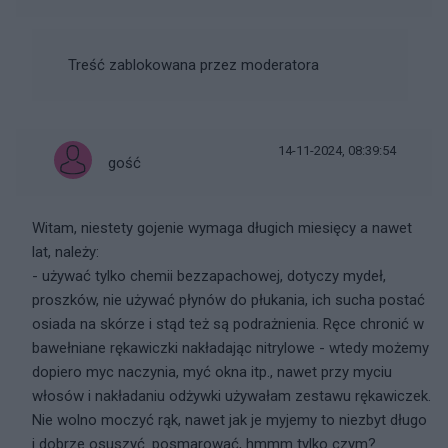
Treść zablokowana przez moderatora
14-11-2024, 08:39:54
gość
Witam, niestety gojenie wymaga długich miesięcy a nawet
lat, należy:
- używać tylko chemii bezzapachowej, dotyczy mydeł,
proszków, nie używać płynów do płukania, ich sucha postać
osiada na skórze i stąd też są podrażnienia. Ręce chronić w
bawełniane rękawiczki nakładając nitrylowe - wtedy możemy
dopiero myc naczynia, myć okna itp., nawet przy myciu
włosów i nakładaniu odżywki używałam zestawu rękawiczek.
Nie wolno moczyć rąk, nawet jak je myjemy to niezbyt długo
i dobrze osuszyć. posmarować, hmmm tylko czym?