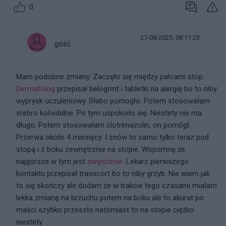
0
27-08-2025, 08:11:23
gość
Mam podobne zmiany. Zaczęło się między palcami stóp.
Dermatolog
przepisał belogrmt i tabletki na alergię bo to niby
wyprysk uczuleniowy. Słabo pomogło. Potem stosowałam
srebro koloidalne. Po tym uspokoiło się. Niestety nie ma
długo. Potem stosowałam clotrimazolin, on pomógł.
Przerwa około 4 miesięcy. I znów to samo tylko teraz pod
stopą i z boku zewnętrznie na stopie. Wspomnę że
najgorsze w tym jest
swędzenie
. Lekarz pierwszego
kontaktu przepisał travocort bo to niby grzyb. Nie wiem jak
to się skończy ale dodam że w trakcie tego czasami miałam
lekka zmianę na brzuchu potem na boku ale to akurat po
maści szybko przeszło natomiast to na stopie ciężko
niestety.