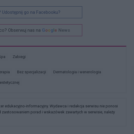
? Udostępnij go na Facebooku?
co? Obserwuj nas na
G
o
o
g
l
e
News
Spa
Zabiegi
terapia
Bez specjalizacji
Dermatologia i wenerologia
 estetycznej
kter edukacyjno-informacyjny. Wydawca i redakcja serwisu nie ponosi
ed zastosowaniem porad i wskazówek zawartych w serwisie, należy