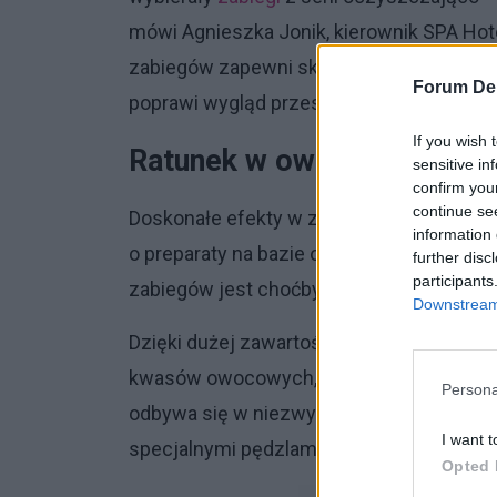
mówi Agnieszka Jonik, kierownik SPA Hot
zabiegów zapewni skórze rewitalizację, 
Forum De
poprawi wygląd przesuszonej po zimowy
If you wish 
Ratunek w owocach
sensitive in
confirm you
continue se
Doskonałe efekty w zmaganiach z zimową
information 
o preparaty na bazie owoców, a konkretn
further disc
participants
zabiegów jest choćby Fruit
Lifting
Power.
Downstream 
Dzięki dużej zawartości witamin, substan
kwasów owocowych, zabieg odżywia, wygład
Persona
odbywa się w niezwykle delikatny sposób
I want t
specjalnymi pędzlami.
Opted 