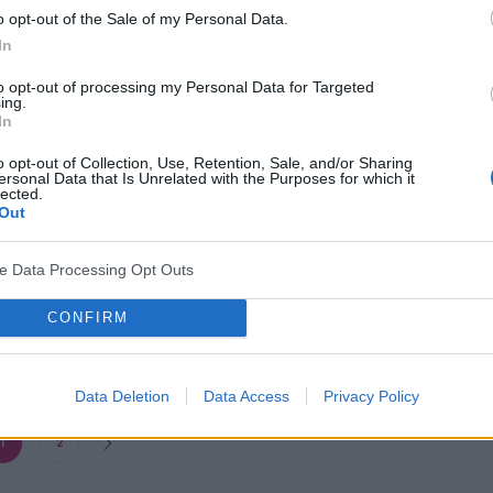
o opt-out of the Sale of my Personal Data.
In
to opt-out of processing my Personal Data for Targeted
ing.
In
o opt-out of Collection, Use, Retention, Sale, and/or Sharing
ersonal Data that Is Unrelated with the Purposes for which it
lected.
Out
ve Data Processing Opt Outs
CONFIRM
ot. ojoimages
Data Deletion
Data Access
Privacy Policy
1
2