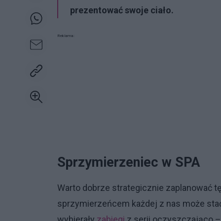
prezentować swoje ciało.
Reklama:
Sprzymierzeniec w SPA
Warto dobrze strategicznie zaplanować t
sprzymierzeńcem każdej z nas może stać
wybierały
zabiegi
z serii oczyszczająco – 