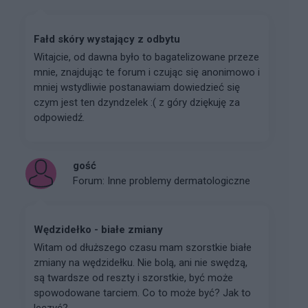
Fałd skóry wystający z odbytu
Witajcie, od dawna było to bagatelizowane przeze
mnie, znajdując te forum i czując się anonimowo i
mniej wstydliwie postanawiam dowiedzieć się
czym jest ten dzyndzelek :( z góry dziękuję za
odpowiedź.
gość
Forum:
Inne problemy dermatologiczne
Wędzidełko - białe zmiany
Witam od dłuższego czasu mam szorstkie białe
zmiany na wędzidełku. Nie bolą, ani nie swędzą,
są twardsze od reszty i szorstkie, być może
spowodowane tarciem. Co to może być? Jak to
leczyć?