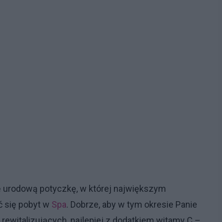
ę urodową potyczkę, w której największym
 się pobyt w
Spa
. Dobrze, aby w tym okresie Panie
rewitalizujących, najlepiej z dodatkiem witamy C –