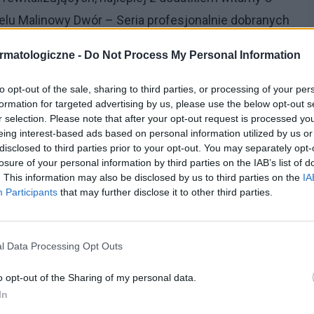
elu Malinowy Dwór – Seria profesjonalnie dobranych
pomoże zredukować tkankę tłuszczową oraz odżywi i
rmatologiczne -
Do Not Process My Personal Information
m sezonie skóry.
to opt-out of the sale, sharing to third parties, or processing of your per
formation for targeted advertising by us, please use the below opt-out s
r selection. Please note that after your opt-out request is processed y
eing interest-based ads based on personal information utilized by us or
 szarością skóry twarzy, daje
pielęgnacja
w oparciu
disclosed to third parties prior to your opt-out. You may separately opt-
ie specjalnego suszu z owoców. Jednym z takich
losure of your personal information by third parties on the IAB’s list of
. This information may also be disclosed by us to third parties on the
IA
Participants
that may further disclose it to other third parties.
cji odżywczych i minerałów, a także naturalnych
za i delikatnie rozjaśnia skórę. Cały proces
l Data Processing Opt Outs
, gdyż wszystkie produkty w zabiegu nanoszone są
o opt-out of the Sharing of my personal data.
In