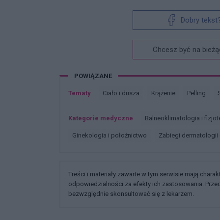
Dobry tekst
Chcesz być na bieżą
POWIĄZANE
Tematy
Ciało i dusza
Krążenie
Pelling
Kategorie medyczne
Balneoklimatologia i fizjo
Ginekologia i położnictwo
Zabiegi dermatologii
Treści i materiały zawarte w tym serwisie mają chara
odpowiedzialności za efekty ich zastosowania. Prz
bezwzględnie skonsultować się z lekarzem.