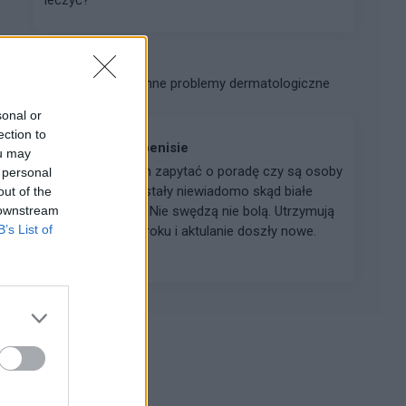
plast94.
Forum:
Inne problemy dermatologiczne
sonal or
ection to
Białe plamy na penisie
ou may
Witam, Chciałbym zapytać o poradę czy są osoby
 personal
które również dostały niewiadomo skąd białe
out of the
 downstream
plamy na penisie. Nie swędzą nie bolą. Utrzymują
B’s List of
się już od ponad roku i aktulanie doszły nowe.
Byłem u ...
Reklama: