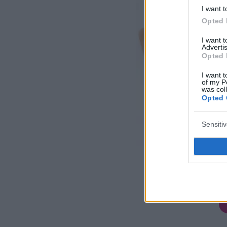
I want t
Opted 
I want 
Advertis
Opted 
I want t
of my P
was col
Opted 
Sensiti
f