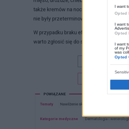
mięso, drożdże, chleb pełnoziarnisty, tłust
I want t
także kremów na noc i na dzień oraz krem
Opted 
nie były przeterminowane.
I want 
Advertis
W przypadku braku efektów widocznych na 
Opted 
warto zgłosić się do specjalisty w celu us
I want t
of my P
was col
Opted 
Dobry tekst
Sensiti
Chcesz być na bieżą
POWIĄZANE
Tematy
Nawilżenie skóry
Odżywianie a skóra
Kategorie medyczne
Dermatologia i wenerolog