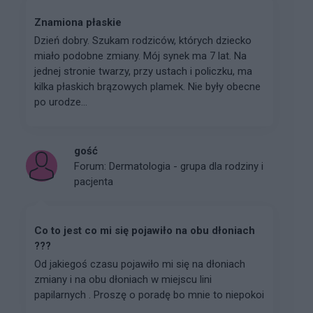
Znamiona płaskie
Dzień dobry. Szukam rodziców, których dziecko
miało podobne zmiany. Mój synek ma 7 lat. Na
jednej stronie twarzy, przy ustach i policzku, ma
kilka płaskich brązowych plamek. Nie były obecne
po urodze...
gość
Forum:
Dermatologia - grupa dla rodziny i
pacjenta
Co to jest co mi się pojawiło na obu dłoniach
???
Od jakiegoś czasu pojawiło mi się na dłoniach
zmiany i na obu dłoniach w miejscu lini
papilarnych . Proszę o poradę bo mnie to niepokoi