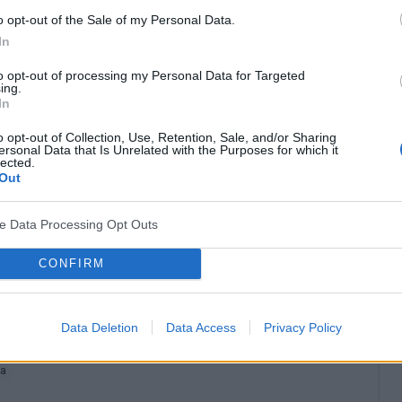
e ryby, oliwki, olej oraz orzechy. Wiele osób używa
o opt-out of the Sale of my Personal Data.
ów nawilżających. Ważne by były one dobrej jakości i
In
to opt-out of processing my Personal Data for Targeted
ing.
skórze tj. poprawa kolorytu, jędrności, nawilżenia
In
talenia przyczyny.
o opt-out of Collection, Use, Retention, Sale, and/or Sharing
ersonal Data that Is Unrelated with the Purposes for which it
lected.
Out
? Udostępnij go na Facebooku?
ve Data Processing Opt Outs
co? Obserwuj nas na
G
o
o
g
l
e
News
CONFIRM
Wpływ wody na skórę
Data Deletion
Data Access
Privacy Policy
ia