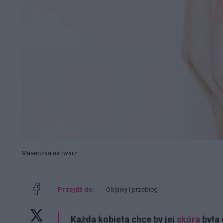
Maseczka na twarz
Przejdź do:
Objawy i przebieg
Każda kobieta chce by jej
skóra
była 