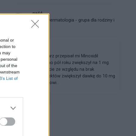
gość
Forum:
Dermatologia - grupa dla rodziny i
pacjenta
sonal or
ection to
Minoxidil
ou may
Hej, rok temu lekarz przepisał mi Minoxidil
 personal
doustnie 0,5 mg po pół roku zwiększył na 1 mg.
out of the
Po ostatniej wizycie ze względu na brak
 downstream
zauważalnych efektów zwiększył dawkę do 10 mg
B’s List of
(raz dziennie). - dowi...
Reklama: