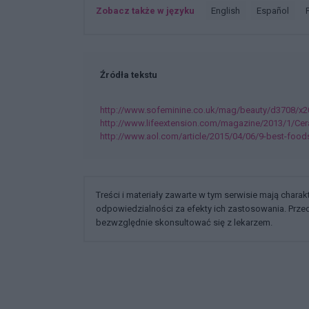
Zobacz także w języku
english
español
Źródła tekstu
http://www.sofeminine.co.uk/mag/beauty/d3708/x2
http://www.lifeextension.com/magazine/2013/1/Cer
http://www.aol.com/article/2015/04/06/9-best-food
Treści i materiały zawarte w tym serwisie mają chara
odpowiedzialności za efekty ich zastosowania. Prz
bezwzględnie skonsultować się z lekarzem.