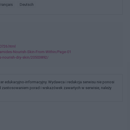
français
deutsch
0726.html
amides-Nourish-Skin-From-Within/Page-01
s-nourish-dry-skin/20503892/
kter edukacyjno-informacyjny. Wydawca i redakcja serwisu nie ponosi
ed zastosowaniem porad i wskazówek zawartych w serwisie, należy