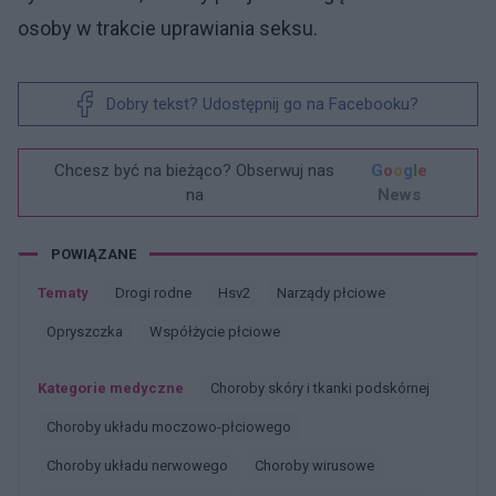
osoby w trakcie uprawiania seksu.
Dobry tekst? Udostępnij go na Facebooku?
Chcesz być na bieżąco? Obserwuj nas
G
o
o
g
l
e
na
News
POWIĄZANE
Tematy
Drogi rodne
Hsv2
Narządy płciowe
Opryszczka
Współżycie płciowe
Kategorie medyczne
Choroby skóry i tkanki podskórnej
Choroby układu moczowo-płciowego
Choroby układu nerwowego
Choroby wirusowe