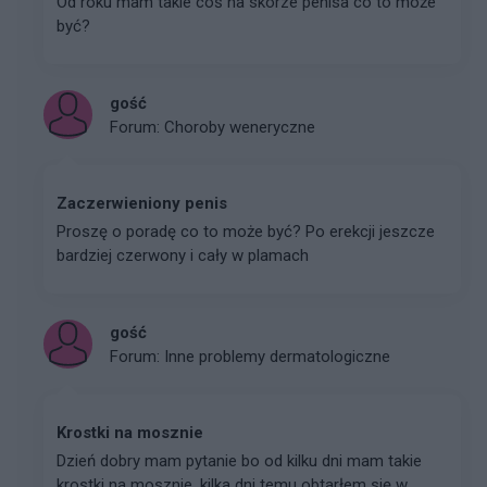
Od roku mam takie coś na skórze penisa co to może
być?
gość
Forum:
Choroby weneryczne
Zaczerwieniony penis
Proszę o poradę co to może być? Po erekcji jeszcze
bardziej czerwony i cały w plamach
gość
Forum:
Inne problemy dermatologiczne
Krostki na mosznie
Dzień dobry mam pytanie bo od kilku dni mam takie
krostki na mosznie, kilka dni temu obtarłem się w