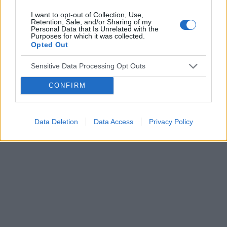
‹
›
I want to opt-out of Collection, Use,
Retention, Sale, and/or Sharing of my
Personal Data that Is Unrelated with the
Purposes for which it was collected.
Bakteryjne choroby weneryczne
Opted Out
Sensitive Data Processing Opt Outs
CONFIRM
Reklama:
Data Deletion
Data Access
Privacy Policy