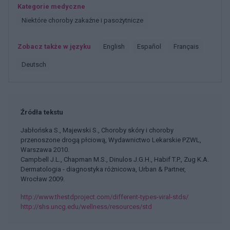
Kategorie medyczne
Niektóre choroby zakaźne i pasożytnicze
Zobacz także w języku
english
español
français
deutsch
Źródła tekstu
Jabłońska S., Majewski S., Choroby skóry i choroby
przenoszone drogą płciową, Wydawnictwo Lekarskie PZWL,
Warszawa 2010.
Campbell J.L., Chapman M.S., Dinulos J.G.H., Habif T.P., Zug K.A.
Dermatologia - diagnostyka różnicowa, Urban & Partner,
Wrocław 2009.
http://www.thestdproject.com/different-types-viral-stds/
http://shs.uncg.edu/wellness/resources/std