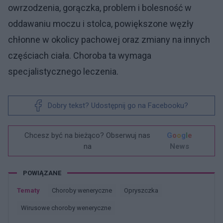
owrzodzenia, gorączka, problem i bolesność w
oddawaniu moczu i stolca, powiększone węzły
chłonne w okolicy pachowej oraz zmiany na innych
częściach ciała. Choroba ta wymaga
specjalistycznego leczenia.
Dobry tekst? Udostępnij go na Facebooku?
Chcesz być na bieżąco? Obserwuj nas
G
o
o
g
l
e
na
News
POWIĄZANE
Tematy
Choroby weneryczne
Opryszczka
Wirusowe choroby weneryczne