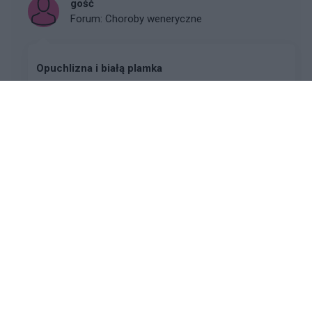
gość
Forum:
Choroby weneryczne
Opuchlizna i białą plamka
Witam od tydzień temu pojawiła mi się mały guzek na
penisie po czasie przerodził się w opuchnięty pół
pierścień z białą plamka ktoś wie co to może być.
Dodam iż mam stała partnerkę od 6lat
gość
Forum:
Choroby weneryczne
Krostki na Penisie
Witam od paru tygodni zmagam się z tymi krostkami
na żoledziu mial ktos kiedyś taki sam problem i jak sie
go pozbyc ?