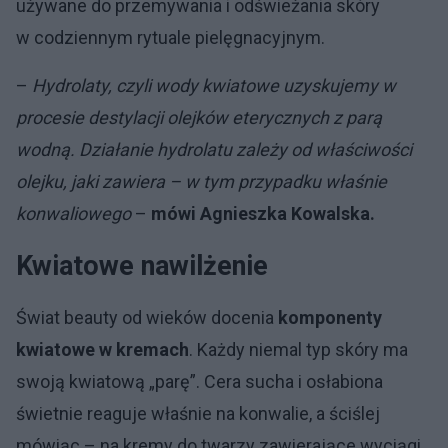
używane do przemywania i odświeżania skóry
w codziennym rytuale pielęgnacyjnym.
–
Hydrolaty, czyli wody kwiatowe uzyskujemy w
procesie destylacji olejków eterycznych z parą
wodną. Działanie hydrolatu zależy od właściwości
olejku, jaki zawiera – w tym przypadku właśnie
konwaliowego
–
mówi Agnieszka Kowalska.
Kwiatowe nawilżenie
Świat beauty od wieków docenia
komponenty
kwiatowe w kremach
. Każdy niemal typ skóry ma
swoją kwiatową „parę”. Cera sucha i osłabiona
świetnie reaguje właśnie na konwalie, a ściślej
mówiąc – na kremy do twarzy zawierające wyciągi