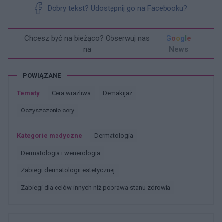
Dobry tekst? Udostępnij go na Facebooku?
Chcesz być na bieżąco? Obserwuj nas
G
o
o
g
l
e
na
News
POWIĄZANE
Tematy
Cera wrażliwa
Demakijaż
Oczyszczenie cery
Kategorie medyczne
Dermatologia
Dermatologia i wenerologia
Zabiegi dermatologii estetycznej
Zabiegi dla celów innych niż poprawa stanu zdrowia