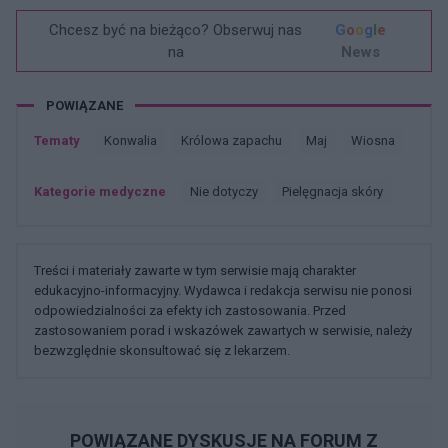
Chcesz być na bieżąco? Obserwuj nas
G
o
o
g
l
e
na
News
POWIĄZANE
Tematy
Konwalia
Królowa zapachu
Maj
Wiosna
Kategorie medyczne
Nie dotyczy
Pielęgnacja skóry
Treści i materiały zawarte w tym serwisie mają charakter
edukacyjno-informacyjny. Wydawca i redakcja serwisu nie ponosi
odpowiedzialności za efekty ich zastosowania. Przed
zastosowaniem porad i wskazówek zawartych w serwisie, należy
bezwzględnie skonsultować się z lekarzem.
POWIĄZANE DYSKUSJE NA FORUM Z