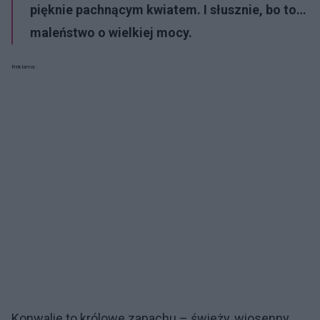
pięknie pachnącym kwiatem. I słusznie, bo to…
maleństwo o wielkiej mocy.
Reklama:
Konwalie to królowe zapachu – świeży, wiosenny