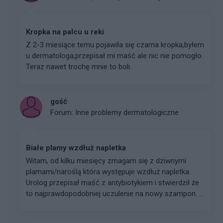
Kropka na palcu u reki
Z 2-3 miesiące temu pojawiła się czarna kropka,byłem
u dermatologa,przepisał mi maść ale nic nie pomogło.
Teraz nawet trochę mnie to boli.
gość
Forum:
Inne problemy dermatologiczne
Białe plamy wzdłuż napletka
Witam, od kilku miesięcy zmagam się z dziwnymi
plamami/naroślą która występuje wzdłuż napletka.
Urolog przepisał maść z antybiotykiem i stwierdził że
to najprawdopodobniej uczulenie na nowy szampon. ...