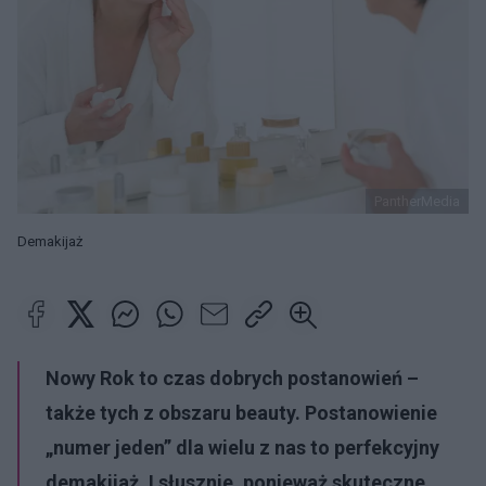
PantherMedia
Demakijaż
Nowy Rok to czas dobrych postanowień –
także tych z obszaru beauty. Postanowienie
„numer jeden” dla wielu z nas to perfekcyjny
demakijaż. I słusznie, ponieważ skuteczne