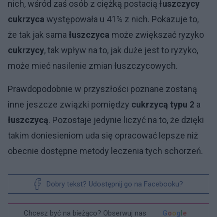
nich, wśród zaś osób z ciężką postacią
łuszczycy
cukrzyca
występowała u 41% z nich. Pokazuje to,
że tak jak sama
łuszczyca
może zwiększać ryzyko
cukrzycy
, tak wpływ na to, jak duże jest to ryzyko,
może mieć nasilenie zmian łuszczycowych.
Prawdopodobnie w przyszłości poznane zostaną
inne jeszcze związki pomiędzy
cukrzycą typu 2
a
łuszczycą
. Pozostaje jedynie liczyć na to, że dzięki
takim doniesieniom uda się opracować lepsze niż
obecnie dostępne metody leczenia tych schorzeń.
Dobry tekst? Udostępnij go na Facebooku?
Chcesz być na bieżąco? Obserwuj nas
G
o
o
g
l
e