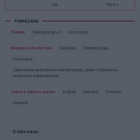
na
News
POWIĄZANE
Tematy
Cukrzyca typu 2
łuszczyca
Kategorie medyczne
Cukrzyca
Dermatologia
łuszczyca
Zaburzenia wydzielania wewnętrznego, stanu odżywienia i
przemiany metabolicznej
Zobacz także w języku
english
español
français
deutsch
Źródła tekstu