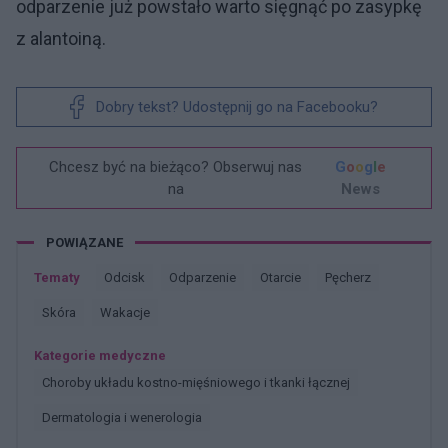
odparzenie już powstało warto sięgnąć po zasypkę
z alantoiną.
Dobry tekst? Udostępnij go na Facebooku?
Chcesz być na bieżąco? Obserwuj nas
G
o
o
g
l
e
na
News
POWIĄZANE
Tematy
Odcisk
Odparzenie
Otarcie
Pęcherz
Skóra
Wakacje
Kategorie medyczne
Choroby układu kostno-mięśniowego i tkanki łącznej
Dermatologia i wenerologia