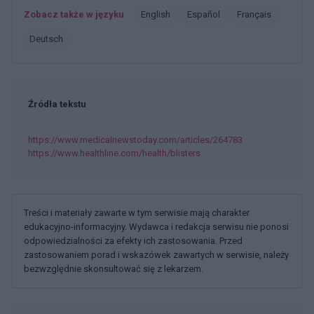
Zobacz także w języku
english
español
français
deutsch
Źródła tekstu
https://www.medicalnewstoday.com/articles/264783
https://www.healthline.com/health/blisters
Treści i materiały zawarte w tym serwisie mają charakter
edukacyjno-informacyjny. Wydawca i redakcja serwisu nie ponosi
odpowiedzialności za efekty ich zastosowania. Przed
zastosowaniem porad i wskazówek zawartych w serwisie, należy
bezwzględnie skonsultować się z lekarzem.