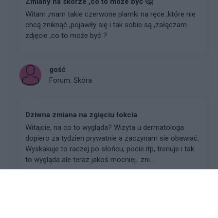
Zmiany na skórze ,co to może być 🤔
Witam ,mam takie czerwone plamki na ręce ,które nie
chcą zniknąć ,pojawiły się i tak sobie są ,załączam
zdjęcie ,co to może być ?
gość
Forum:
Skóra
Dziwna zmiana na zgięciu łokcia
Witajcie, na co to wygląda? Wizyta u dermatologa
dopiero za tydzien prywatnie a zaczynam sie obawiać.
Wyskakuje to raczej po słońcu, pocie itp, trenuje i tak
to wygląda ale teraz jakoś mocniej.. zni...