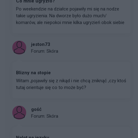
Co mnie ugryzło?
Po weekendzie na działce pojawiły mi się na nodze
takie ugryzienia. Na dworze było dużo much/
komarów, ale niepokoi mnie kilka ugryzień obok siebie
jeston73
Forum:
Skóra
Blizny na stopie
Witam ,pojawiły się z nikąd i nie chcą zniknąć ,czy ktoś
tutaj orientuje się co to może być?
gość
Forum:
Skóra
Nalot na języku