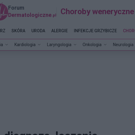
Forum
Choroby weneryczne
Dermatologiczne
.pl
RZ
SKÓRA
URODA
ALERGIE
INFEKCJE GRZYBICZE
CHOR
ia
Kardiologia
Laryngologia
Onkologia
Neurologia