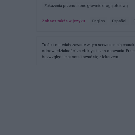
Zakażenia przenoszone głównie drogą płciową
Zobacz także w języku
english
español
Treści i materiały zawarte w tym serwisie mają chara
odpowiedzialności za efekty ich zastosowania. Prz
bezwzględnie skonsultować się z lekarzem.