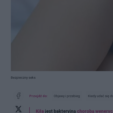
Bezpieczny seks
Przejdź do:
Objawy i przebieg
Kiedy udać się d
Kiła
jest bakteryjną
chorobą wenery