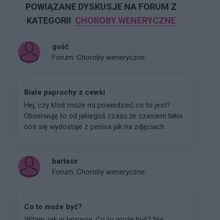
POWIĄZANE DYSKUSJE NA FORUM Z
KATEGORII
CHOROBY WENERYCZNE
gość
Forum:
Choroby weneryczne
Białe paprochy z cewki
Hej, czy ktoś może mi powiedzieć co to jest?
Obserwuję to od jakiegoś czasu że czasami takie
coś się wydostaje z penisa jak na zdjęciach.
bartasx
Forum:
Choroby weneryczne
Co to może być?
Witam, jak w temacie. Co to może być? Nie