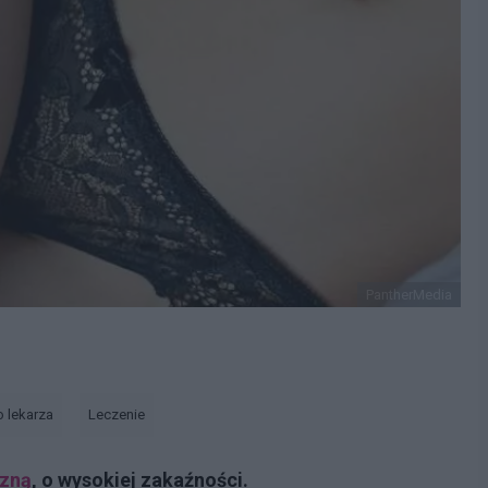
PantherMedia
o lekarza
Leczenie
czną
, o wysokiej zakaźności.