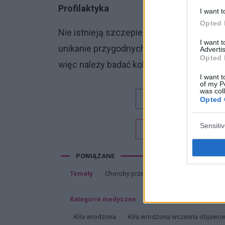
Profilaktyka
I want t
Opted 
Nie istnieją szczepienia przeciwko kile. 
I want 
unikanie przygodnych kontaktów, stosowan
Advertis
Opted 
więc należy badać kobiety w kierunku kiły 
I want t
of my P
was col
Dobry tekst
Opted 
Sensiti
Chcesz być na bieżą
POWIĄZANE
Tematy
Choroby przenoszone droga płciową
Kategorie medyczne
Dermatologia
Dermato
Kiła wrodzona
Kiła wrodzona wczesna objawo