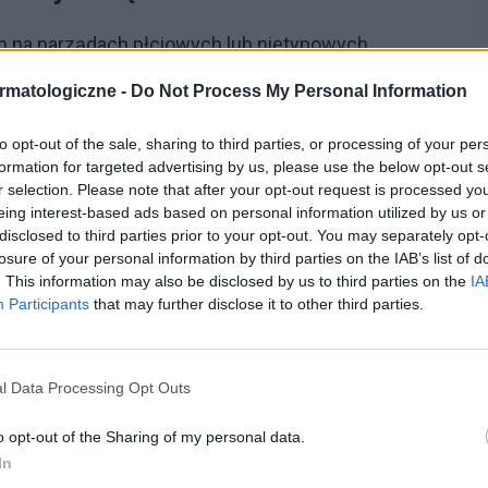
n na narządach płciowych lub nietypowych
erami, nieznanymi osobami; należy udać się do
rmatologiczne -
Do Not Process My Personal Information
ka, w kierunku chorób wenerycznych gdyż ok. 20%
to opt-out of the sale, sharing to third parties, or processing of your per
typowy – bez charakterystycznego owrzodzenia.
formation for targeted advertising by us, please use the below opt-out s
r selection. Please note that after your opt-out request is processed y
iadu. Potwierdzeniem zakażenia są badania
eing interest-based ads based on personal information utilized by us or
G podawana parenteralnie.
disclosed to third parties prior to your opt-out. You may separately opt-
losure of your personal information by third parties on the IAB’s list of
. This information may also be disclosed by us to third parties on the
IA
szoną drogą płciową. Każdy partner seksualny osoby
Participants
that may further disclose it to other third parties.
ęcy); niezależnie od stadium choroby osoby chorej,
filaktyczne stosuje się pojedyncza dawkę penicyliny
l Data Processing Opt Outs
o opt-out of the Sharing of my personal data.
In