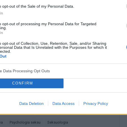
o opt-out of the Sale of my Personal Data.
In
Najważniejsza jest odpowiednia higiena osobista,
to opt-out of processing my Personal Data for Targeted
ie prezerwatyw. Istnieje też postać kiły wrodzonej,
ing.
In
w ciąży.
o opt-out of Collection, Use, Retention, Sale, and/or Sharing
ersonal Data that Is Unrelated with the Purposes for which it
lected.
? Udostępnij go na Facebooku?
Out
ve Data Processing Opt Outs
co? Obserwuj nas na
G
o
o
g
l
e
News
CONFIRM
Choroby weneryczne
Kiła
Data Deletion
Data Access
Privacy Policy
logia i wenerologia
Kiła późna
Kiła wczesna
wa
Psychologia seksu
Seksuologia