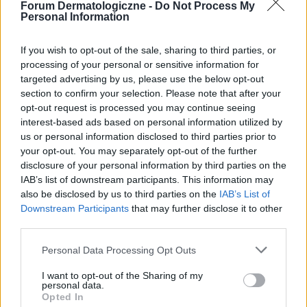
Forum Dermatologiczne -
Do Not Process My
Personal Information
PROSZE WAS O POMOC ! CO TO JEST !!
If you wish to opt-out of the sale, sharing to third parties, or
Jak w temacie czy może mi ktoś odpowiedzieć co to
processing of your personal or sensitive information for
jest ?? czy to nie jest jakiś czerniak albo coś innego.....
targeted advertising by us, please use the below opt-out
??
section to confirm your selection. Please note that after your
opt-out request is processed you may continue seeing
interest-based ads based on personal information utilized by
us or personal information disclosed to third parties prior to
gość
your opt-out. You may separately opt-out of the further
Forum:
Skóra
disclosure of your personal information by third parties on the
IAB’s list of downstream participants. This information may
also be disclosed by us to third parties on the
IAB’s List of
Co mnie ugryzło?
Downstream Participants
that may further disclose it to other
Po weekendzie na działce pojawiły mi się na nodze
third parties.
takie ugryzienia. Na dworze były komary, meszki, inne
Personal Data Processing Opt Outs
owady, ale niepokoi mnie kilka ugryzień obok siebie
I want to opt-out of the Sharing of my
personal data.
Opted In
gość