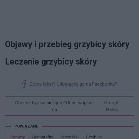
Objawy i przebieg grzybicy skóry
Leczenie grzybicy skóry
Dobry tekst? Udostępnij go na Facebooku?
Chcesz być na bieżąco? Obserwuj nas
G
o
o
g
l
e
na
News
POWIĄZANE
Tematy
Dermatofity
Drożdżaki
Grzybica