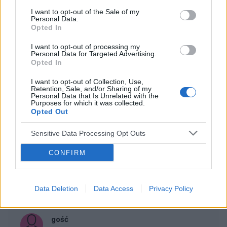
Forum:
Skóra
I want to opt-out of the Sale of my
Personal Data.
Opted In
Co mnie ugryzło?
I want to opt-out of processing my
Po weekendzie na działce pojawiły mi się na nodze
Personal Data for Targeted Advertising.
Opted In
takie ugryzienia. Na dworze było dużo much/
komarów, ale niepokoi mnie kilka ugryzień obok siebie
I want to opt-out of Collection, Use,
Retention, Sale, and/or Sharing of my
Personal Data that Is Unrelated with the
Purposes for which it was collected.
Opted Out
jeston73
Forum:
Skóra
Sensitive Data Processing Opt Outs
CONFIRM
Blizny na stopie
Witam ,pojawiły się z nikąd i nie chcą zniknąć ,czy ktoś
tutaj orientuje się co to może być?
Data Deletion
Data Access
Privacy Policy
gość