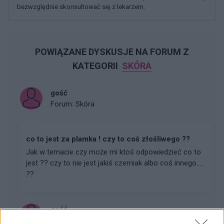
bezwzględnie skonsultować się z lekarzem.
POWIĄZANE DYSKUSJE NA FORUM Z
KATEGORII
SKÓRA
gość
Forum:
Skóra
co to jest za plamka ! czy to coś złośliwego ??
Jak w temacie czy może mi ktoś odpowiedzieć co to
jest ?? czy to nie jest jakiś czerniak albo coś innego.....
??
gość
Forum:
Skóra