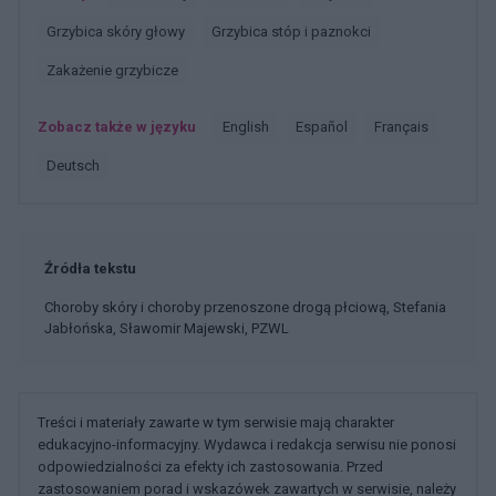
Grzybica skóry głowy
Grzybica stóp i paznokci
Zakażenie grzybicze
Zobacz także w języku
english
español
français
deutsch
Źródła tekstu
Choroby skóry i choroby przenoszone drogą płciową, Stefania
Jabłońska, Sławomir Majewski, PZWL
Treści i materiały zawarte w tym serwisie mają charakter
edukacyjno-informacyjny. Wydawca i redakcja serwisu nie ponosi
odpowiedzialności za efekty ich zastosowania. Przed
zastosowaniem porad i wskazówek zawartych w serwisie, należy