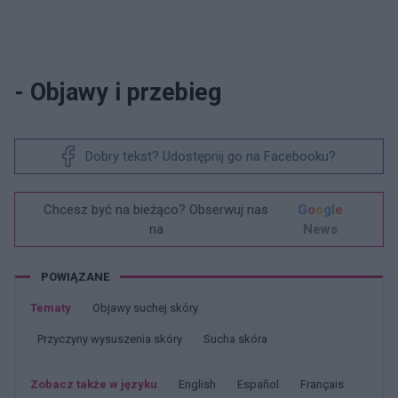
- Objawy i przebieg
Dobry tekst? Udostępnij go na Facebooku?
Chcesz być na bieżąco? Obserwuj nas
G
o
o
g
l
e
na
News
POWIĄZANE
Tematy
Objawy suchej skóry
Przyczyny wysuszenia skóry
Sucha skóra
Zobacz także w języku
english
español
français