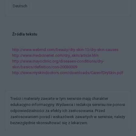
deutsch
Źródła tekstu
http://www.webmd.com/beauty/dry-skin-13/dry-skin-causes
http://www.medicinenet.com/dry_skin/article.htm
http://www.mayoclinic.org/diseases-conditions/dry-
skin/basics/definition/con-20030009
http://www.myskindoctors.com/downloads/CareofDrySkin.pdf
Treści i materiały zawarte w tym serwisie mają charakter
edukacyjno-informacyjny. Wydawca i redakcja serwisu nie ponosi
odpowiedzialności za efekty ich zastosowania. Przed
zastosowaniem porad i wskazówek zawartych w serwisie, należy
bezwzględnie skonsultować się z lekarzem.