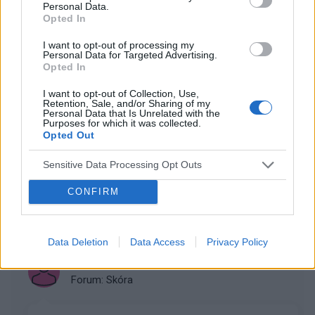
Personal Data.
Co mnie ugryzło?
Opted In
Po weekendzie na działce pojawiły mi się na nodze
I want to opt-out of processing my
takie ugryzienia. Na dworze było dużo much/
Personal Data for Targeted Advertising.
komarów, ale niepokoi mnie kilka ugryzień obok siebie
Opted In
I want to opt-out of Collection, Use,
Retention, Sale, and/or Sharing of my
Personal Data that Is Unrelated with the
jeston73
Purposes for which it was collected.
Forum:
Skóra
Opted Out
Sensitive Data Processing Opt Outs
Blizny na stopie
CONFIRM
Witam ,pojawiły się z nikąd i nie chcą zniknąć ,czy ktoś
tutaj orientuje się co to może być?
Data Deletion
Data Access
Privacy Policy
gość
Forum:
Skóra