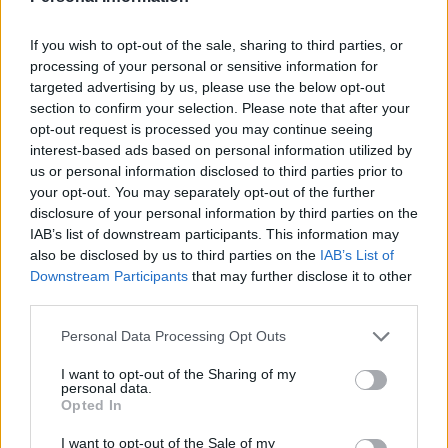
PROSZE WAS O POMOC ! CO TO JEST !!
Jak w temacie czy może mi ktoś odpowiedzieć co to
If you wish to opt-out of the sale, sharing to third parties, or
jest ?? czy to nie jest jakiś czerniak albo coś innego.....
processing of your personal or sensitive information for
??
targeted advertising by us, please use the below opt-out
section to confirm your selection. Please note that after your
opt-out request is processed you may continue seeing
gość
interest-based ads based on personal information utilized by
Forum:
Skóra
us or personal information disclosed to third parties prior to
your opt-out. You may separately opt-out of the further
disclosure of your personal information by third parties on the
IAB’s list of downstream participants. This information may
Co mnie ugryzło?
also be disclosed by us to third parties on the
IAB’s List of
Po weekendzie na działce pojawiły mi się na nodze
Downstream Participants
that may further disclose it to other
takie ugryzienia. Na dworze były komary, meszki, inne
third parties.
owady, ale niepokoi mnie kilka ugryzień obok siebie
Personal Data Processing Opt Outs
I want to opt-out of the Sharing of my
gość
personal data.
Forum:
Skóra
Opted In
I want to opt-out of the Sale of my