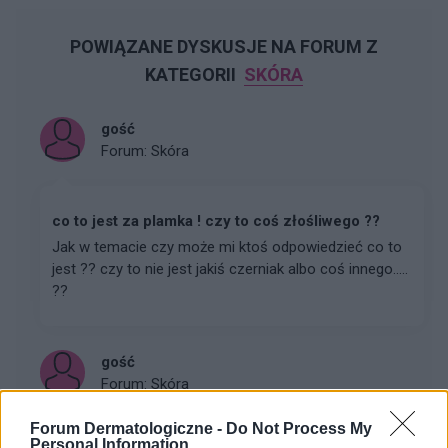
POWIĄZANE DYSKUSJE NA FORUM Z
KATEGORII
SKÓRA
gość
Forum:
Skóra
co to jest za plamka ! czy to coś złośliwego ??
Jak w temacie czy może mi ktoś odpowiedzieć co to
jest ?? czy to nie jest jakiś czerniak albo coś innego.....
??
gość
Forum:
Skóra
Forum Dermatologiczne -
Do Not Process My
Personal Information