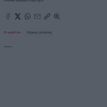
Problem łysienia u mężczyzn
Przejdź do:
Objawy i przebieg
Reklama: