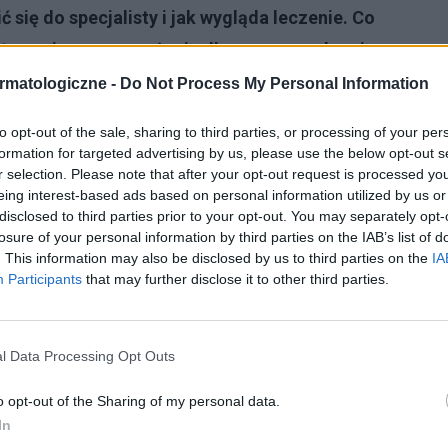
 się do specjalisty i jak wygląda leczenie. Co
stanowią one zagrożenie dla naszego zdrowi a
 tym o regularnych wizytach u lekarzy- ginekologa
rmatologiczne -
Do Not Process My Personal Information
to opt-out of the sale, sharing to third parties, or processing of your per
formation for targeted advertising by us, please use the below opt-out s
r selection. Please note that after your opt-out request is processed y
eing interest-based ads based on personal information utilized by us or
disclosed to third parties prior to your opt-out. You may separately opt-
losure of your personal information by third parties on the IAB’s list of
. This information may also be disclosed by us to third parties on the
IA
Participants
that may further disclose it to other third parties.
l Data Processing Opt Outs
o opt-out of the Sharing of my personal data.
 wenerycznej
In