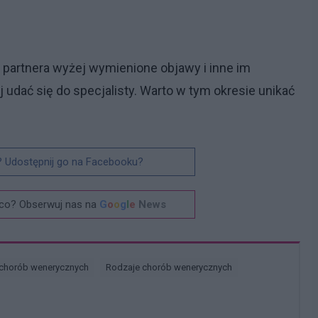
 partnera wyżej wymienione objawy i inne im
udać się do specjalisty. Warto w tym okresie unikać
? Udostępnij go na Facebooku?
co? Obserwuj nas na
G
o
o
g
l
e
News
 chorób wenerycznych
Rodzaje chorób wenerycznych