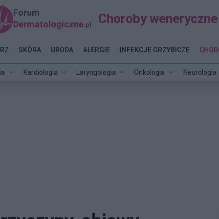
Forum
Choroby weneryczne
Dermatologiczne
.pl
RZ
SKÓRA
URODA
ALERGIE
INFEKCJE GRZYBICZE
CHOR
ia
Kardiologia
Laryngologia
Onkologia
Neurologia