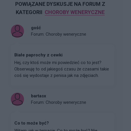
POWIĄZANE DYSKUSJE NA FORUM Z
KATEGORII
CHOROBY WENERYCZNE
gość
Forum:
Choroby weneryczne
Białe paprochy z cewki
Hej, czy ktoś może mi powiedzieć co to jest?
Obserwuję to od jakiegoś czasu że czasami takie
coś się wydostaje z penisa jak na zdjęciach.
bartasx
Forum:
Choroby weneryczne
Co to może być?
Witam, jak w temacie. Co to może być? Nie