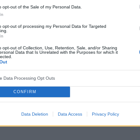
o opt-out of the Sale of my Personal Data.
In
to opt-out of processing my Personal Data for Targeted
ing.
In
o opt-out of Collection, Use, Retention, Sale, and/or Sharing
ersonal Data that Is Unrelated with the Purposes for which it
lected.
Out
ją różne objawy, które powinniśmy skonsultować z
ve Data Processing Opt Outs
rologiem przypadku mężczyzn.
CONFIRM
Data Deletion
Data Access
Privacy Policy
aniu moczu,