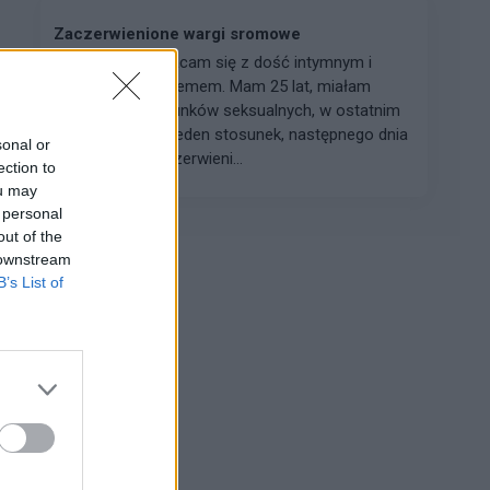
Zaczerwienione wargi sromowe
Dzień dobry, zwracam się z dość intymnym i
krępującym problemem. Mam 25 lat, miałam
przerwę od stosunków seksualnych, w ostatnim
czasie odbyłam jeden stosunek, następnego dnia
sonal or
zauważyłam zaczerwieni...
ection to
ou may
 personal
out of the
 downstream
B’s List of
Reklama: