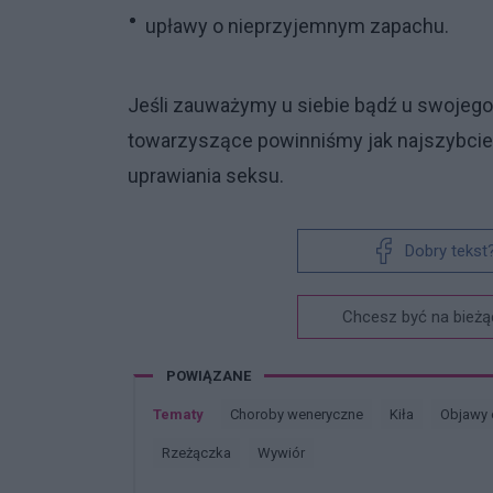
upławy o nieprzyjemnym zapachu.
Jeśli zauważymy u siebie bądź u swojego
towarzyszące powinniśmy jak najszybciej 
uprawiania seksu.
Dobry tekst
Chcesz być na bieżą
POWIĄZANE
Tematy
Choroby weneryczne
Kiła
Objawy
Rzeżączka
Wywiór