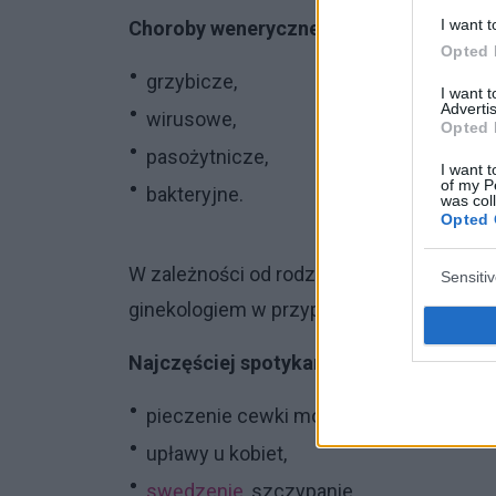
I want t
Choroby weneryczne dzieli się na:
Opted 
grzybicze,
I want 
Advertis
wirusowe,
Opted 
pasożytnicze,
I want t
of my P
bakteryjne.
was col
Opted 
W zależności od rodzaju choroby występu
Sensiti
ginekologiem w przypadku kobiet bądź u
Najczęściej spotykanymi są:
pieczenie cewki moczowej przy oddaw
upławy u kobiet,
swędzenie
, szczypanie,