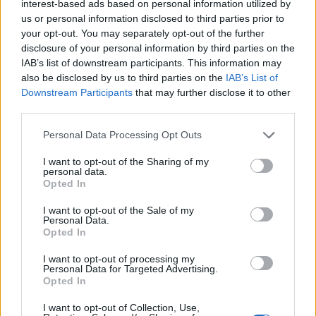
interest-based ads based on personal information utilized by
https://www.facebook.com/groups/3805942399710771
us or personal information disclosed to third parties prior to
Forum:
Dermatologia - grupa dla rodziny i
your opt-out. You may separately opt-out of the further
pacjenta
disclosure of your personal information by third parties on the
IAB’s list of downstream participants. This information may
also be disclosed by us to third parties on the
IAB’s List of
Downstream Participants
that may further disclose it to other
third parties.
gość
Personal Data Processing Opt Outs
Świerzb
I want to opt-out of the Sharing of my
personal data.
5 tyg temu stwierdził dermatolog u mnie świerzb
Opted In
miałem tylko pojedyncze chrostki na nogach i
między palcami rąk grudki wodne tydzień po
I want to opt-out of the Sale of my
Forum:
Dermatologia - grupa dla rodziny i
Personal Data.
zakończeniu kuracji maścią siarkową 10% przez
Opted In
pacjenta
3 dni bez kąpania wyszła mi wysypka na nogach
łydki bardziej pieklo niż swędziło dermatolog
I want to opt-out of processing my
stwierdził ,że to podrażnienie i kazał nawilżać
Personal Data for Targeted Advertising.
Opted In
całe ciało kremem dla dzieci jakimś na nogach
wysypka mi zbladła i pojawia się bardziej gdy
I want to opt-out of Collection, Use,
gość
skóra się rozgrzeje po tygodniu smarowania