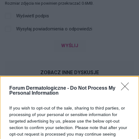
Rozmiar zdjęcia nie powinien przekraczać 0.6MB.
Wyświetl podpis
Wysyłaj powiadomienia o odpowiedzi
WYŚLIJ
ZOBACZ INNE DYSKUSJE
Forum Dermatologiczne -
Do Not Process My
Personal Information
gość
If you wish to opt-out of the sale, sharing to third parties, or
processing of your personal or sensitive information for
targeted advertising by us, please use the below opt-out
Polecam grupę na Facebook
section to confirm your selection. Please note that after your
Hej, chciałam wam polecić grupę na fb. Może
opt-out request is processed you may continue seeing
komuś z was pomoże :)