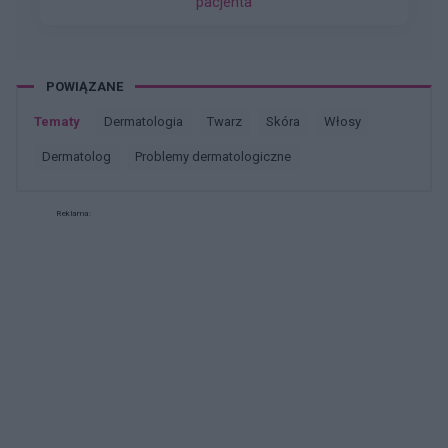
pacjenta
zmniejsza i nie znika
POWIĄZANE
Tematy
dermatologia
twarz
skóra
włosy
dermatolog
problemy dermatologiczne
Reklama: