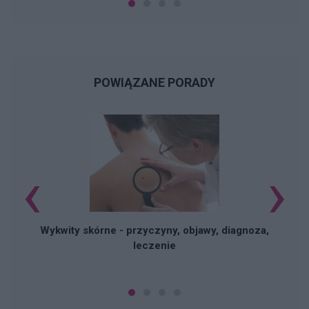
POWIĄZANE PORADY
‹
›
S
Wykwity skórne - przyczyny, objawy, diagnoza,
leczenie