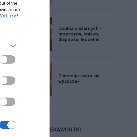
out of the
 downstream
B’s List of
Osutka ciężarnych -
przyczyny, objawy,
diagnoza, leczenie
Dlaczego skóra się
wysusza?
CIEKAWOSTKI