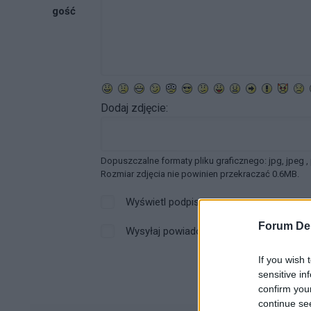
gość
Dodaj zdjęcie:
Dopuszczalne formaty pliku graficznego: jpg, jpeg ,
Rozmiar zdjęcia nie powinien przekraczać 0.6MB.
Wyświetl podpis
Forum De
Wysyłaj powiadomienia o odpowiedzi
If you wish 
sensitive in
confirm you
continue se