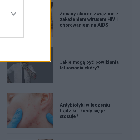
Zmiany skórne związane z
zakażeniem wirusem HIV i
chorowaniem na AIDS
Jakie mogą być powikłania
tatuowania skóry?
Antybiotyki w leczeniu
trądziku: kiedy się je
stosuje?