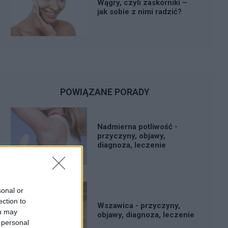
Wągry, czyli zaskórniki –
jak sobie z nimi radzić?
POWIĄZANE PORADY
Nadmierna potliwość -
przyczyny, objawy,
diagnoza, leczenie
sonal or
ection to
Wszawica - przyczyny,
ou may
objawy, diagnoza, leczenie
 personal