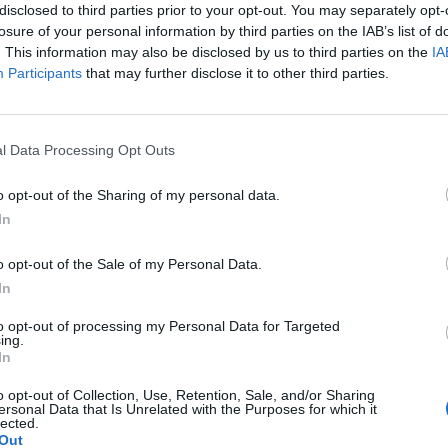
disclosed to third parties prior to your opt-out. You may separately opt-
losure of your personal information by third parties on the IAB’s list of
. This information may also be disclosed by us to third parties on the
IA
Participants
that may further disclose it to other third parties.
 pieprzyk na plecach. Jest to jego jedyna zmiana.
l Data Processing Opt Outs
ego sprawdzenia?
o opt-out of the Sharing of my personal data.
In
o opt-out of the Sale of my Personal Data.
In
sięcznemu słońce poparzyło rączki (od łokcia do dłoni
czy dziecku coś grozi po takim jednorazowym
to opt-out of processing my Personal Data for Targeted
agoiła się w ciągu kilku dni, z jednej rączki delikatnie
ing.
In
 tym ani blizny.
o opt-out of Collection, Use, Retention, Sale, and/or Sharing
ersonal Data that Is Unrelated with the Purposes for which it
lected.
ami?
Out