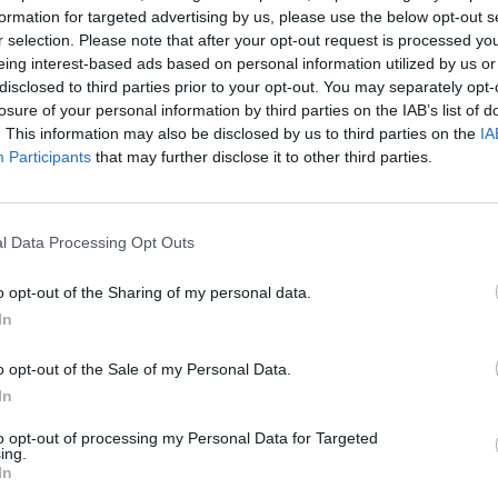
formation for targeted advertising by us, please use the below opt-out s
alczyć ?
r selection. Please note that after your opt-out request is processed y
eing interest-based ads based on personal information utilized by us or
cytuj
zgłoś do moderacji
disclosed to third parties prior to your opt-out. You may separately opt-
losure of your personal information by third parties on the IAB’s list of
. This information may also be disclosed by us to third parties on the
IA
Participants
that may further disclose it to other third parties.
11-03-2026, 18:35:31
 , od czasu do czasu zasiedzi, ale zaczyna robi sie robic
l Data Processing Opt Outs
o opt-out of the Sharing of my personal data.
cytuj
zgłoś do moderacji
In
o opt-out of the Sale of my Personal Data.
21-06-2026, 03:58:22
In
to opt-out of processing my Personal Data for Targeted
ing.
In