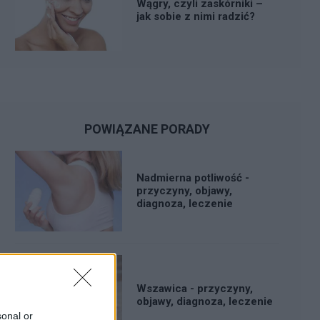
Wągry, czyli zaskórniki –
jak sobie z nimi radzić?
POWIĄZANE PORADY
Nadmierna potliwość -
przyczyny, objawy,
diagnoza, leczenie
Wszawica - przyczyny,
objawy, diagnoza, leczenie
sonal or