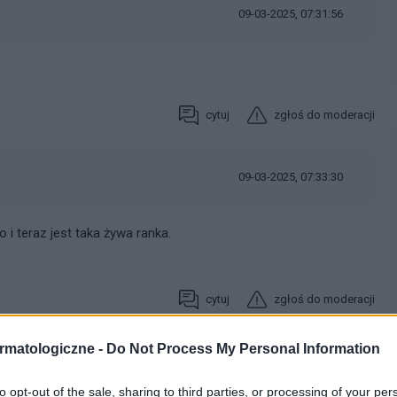
09-03-2025, 07:31:56
cytuj
zgłoś do moderacji
09-03-2025, 07:33:30
i teraz jest taka żywa ranka.
cytuj
zgłoś do moderacji
rmatologiczne -
Do Not Process My Personal Information
06-09-2025, 14:29:16
to opt-out of the sale, sharing to third parties, or processing of your per