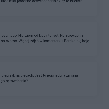
zy ktoś miał podobne doświadczenia? Czy te infekcje
y?
zarnego. Nie wiem od kiedy to jest. Na zdjęciach z
na czarno. Więcej zdjęć w komentarzu. Bardzo się boję.
 pieprzyk na plecach. Jest to jego jedyna zmiana.
ego sprawdzenia?