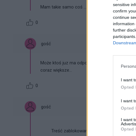
sensitive in
Mam takie samo coś … , co to jest i jak z tym w
confirm you
continue se
0
information 
further disc
participants
Downstream 
gość
Może ktoś juz ma odpowiedź, bo mam takie samo
Persona
coraz większe...
I want t
0
Opted 
I want t
gość
Opted 
I want 
Advertis
Opted 
Treść zablokowana przez moderatora