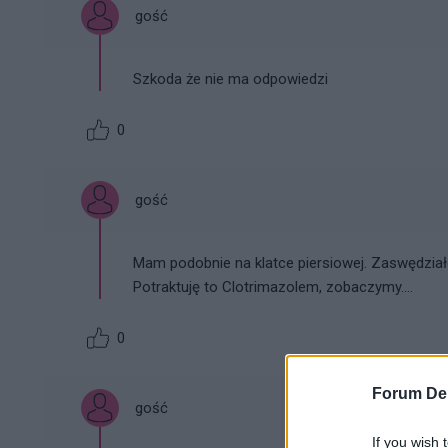
gość
Szkoda że nie ma odpowiedzi
0
gość
Mam podobnie na klatce piersiowej. Zaswędziało 
Potraktuję to Clotrimazolem, zobaczymy....
0
Forum De
gość
If you wish 