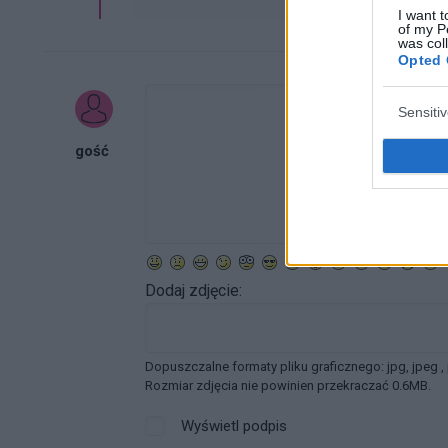
I want t
of my P
was col
Opted 
Sensiti
gość
Dodaj zdjęcie:
Dopuszczalne formaty pliku graficznego: jpg, jpeg ,
Rozmiar zdjęcia nie powinien przekraczać 0.6MB.
Wyświetl podpis