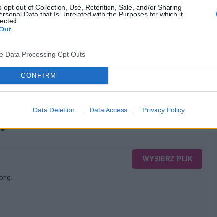
o opt-out of Collection, Use, Retention, Sale, and/or Sharing
ersonal Data that Is Unrelated with the Purposes for which it
lected.
Out
ve Data Processing Opt Outs
CONFIRM
Data Deletion
Data Access
Privacy Policy
WYBIERZ PLIK
 png.