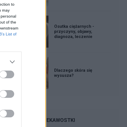
ection to
ou may
 personal
out of the
Osutka ciężarnych -
 downstream
przyczyny, objawy,
B’s List of
diagnoza, leczenie
Dlaczego skóra się
wysusza?
CIEKAWOSTKI