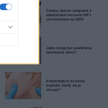
Zmiany skórne związane z
zakażeniem wirusem HIV i
chorowaniem na AIDS
Jakie mogą być powikłania
tatuowania skóry?
Antybiotyki w leczeniu
trądziku: kiedy się je
stosuje?