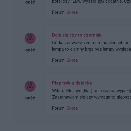
boreliozy i EBV. Wyszło IgG dodatnie. C
gość
mogą mieć wpływ na nasilenie łuszczyc
Forum:
Skóra
Boję się czy to czerniak
Córka zauważyła że mam na plecach coś c
lampą to ciemny brąz bez lampy wygląda 
gość
Forum:
Skóra
Pieprzyk u dziecka
Witam. Mój syn (6lat) od roku ma wypukły
Zastanawiam się czy wymaga to głębsz
gość
Forum:
Skóra