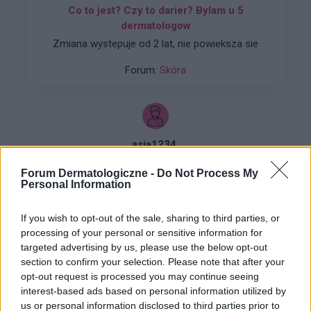
Co to jest? Czy to darier? Bylam u 5
dermatologow
Zmiana wystepuje od 2 lat, nie powieksza sie
Forum:
Skóra
asia1234.
Forum Dermatologiczne -
Do Not Process My
Personal Information
Czy to czerniak
Witam czy to znamię to czerniak
If you wish to opt-out of the sale, sharing to third parties, or
Forum:
Skóra
processing of your personal or sensitive information for
targeted advertising by us, please use the below opt-out
section to confirm your selection. Please note that after your
opt-out request is processed you may continue seeing
interest-based ads based on personal information utilized by
gość
us or personal information disclosed to third parties prior to