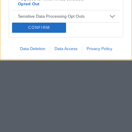
Opted Out
POWIĄZANE
Tematy
twarz
skóra twarzy
trądzik
wysypka
Sensitive Data Processing Opt Outs
naczynka
CONFIRM
Reklama:
Data Deletion
Data Access
Privacy Policy