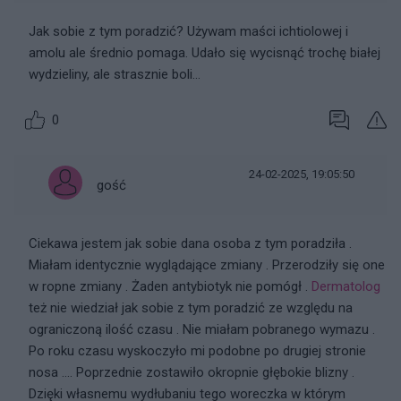
Jak sobie z tym poradzić? Używam maści ichtiolowej i
amolu ale średnio pomaga. Udało się wycisnąć trochę białej
wydzieliny, ale strasznie boli...
0
24-02-2025, 19:05:50
gość
Ciekawa jestem jak sobie dana osoba z tym poradziła .
Miałam identycznie wyglądające zmiany . Przerodziły się one
w ropne zmiany . Żaden antybiotyk nie pomógł .
Dermatolog
też nie wiedział jak sobie z tym poradzić ze względu na
ograniczoną ilość czasu . Nie miałam pobranego wymazu .
Po roku czasu wyskoczyło mi podobne po drugiej stronie
nosa …. Poprzednie zostawiło okropnie głębokie blizny .
Dzięki własnemu wydłubaniu tego woreczka w którym