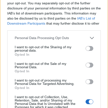
your opt-out. You may separately opt-out of the further
disclosure of your personal information by third parties on the
Czy łuszczyca skóry głowy może mieć
IAB’s list of downstream participants. This information may
związek z boreliozą lub wirusem EBV?
also be disclosed by us to third parties on the
IAB’s List of
Od jakiegoś czasu zmagam się z łuszczycą
Downstream Participants
that may further disclose it to other
skóry głowy, a ostatnio robiłam badania pod
third parties.
kątem boreliozy i EBV. Wyszło IgG dodatnie. Czy
Forum:
Skóra
Personal Data Processing Opt Outs
ktoś miał podobne doświadczenia? Czy te
infekcje mogą mieć wpływ na nasilenie
I want to opt-out of the Sharing of my
łuszczycy?
personal data.
Opted In
asia1234.
I want to opt-out of the Sale of my
Personal Data.
Opted In
Czy to czerniak
I want to opt-out of processing my
Witam czy ta zmiana to czerniak
Personal Data for Targeted Advertising.
Opted In
Forum:
Skóra
I want to opt-out of Collection, Use,
Retention, Sale, and/or Sharing of my
Personal Data that Is Unrelated with the
Purposes for which it was collected.