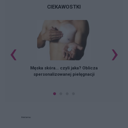
CIEKAWOSTKI
‹
›
U
Męska skóra… czyli jaka? Oblicza
spersonalizowanej pielęgnacji
Reklama: