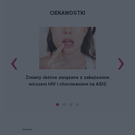
CIEKAWOSTKI
‹
›
J
Zmiany skórne związane z zakażeniem
wirusem HIV i chorowaniem na AIDS
Reklama: