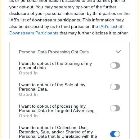
us or personal information disclosed to third parties prior to
your opt-out. You may separately opt-out of the further
disclosure of your personal information by third parties on the
Czy to czerniak
IAB’s list of downstream participants. This information may
Witam czy ta zmiana to czerniak
also be disclosed by us to third parties on the
IAB’s List of
Downstream Participants
that may further disclose it to other
Forum:
Skóra
third parties.
Personal Data Processing Opt Outs
I want to opt-out of the Sharing of my
gość
personal data.
Opted In
I want to opt-out of the Sale of my
Ropne krostki w okolicy ust i nosa
Personal Data.
Cześć! Pomocy! Od około 2 tygodni mam
Opted In
zaczerwienioną skórę w miejscach przy ustach i
I want to opt-out of processing my
nosie a do tego ropne krostki co widać na
Personal Data for Targeted Advertising.
Forum:
Pielęgnacja i uroda
zdjęciu. Próbowałam stosować maść tribiotic z
Opted In
polecenia farmaceuty ale nie pomaga. Co to
może być i jak się tego pozbyć? Dermatolog
I want to opt-out of Collection, Use,
Retention, Sale, and/or Sharing of my
dopiero za tydzień…
Personal Data that Is Unrelated with the