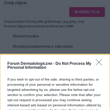
Dodaj zdjęcie:
WYBIERZ PLIK
Dopuszczalne formaty pliku graficznego: jpg, jpeg , png.
Rozmiar zdjęcia nie powinien przekraczać 0.6MB.
Wyświetl podpis
Wysyłaj powiadomienia o odpowiedzi
WYŚLIJ
Forum Dermatologiczne -
Do Not Process My
Personal Information
If you wish to opt-out of the sale, sharing to third parties, or
ZOBACZ INNE DYSKUSJE
processing of your personal or sensitive information for
targeted advertising by us, please use the below opt-out
section to confirm your selection. Please note that after your
opt-out request is processed you may continue seeing
interest-based ads based on personal information utilized by
asia1234.