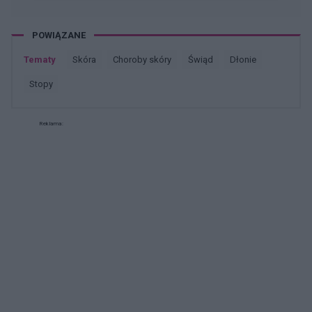
ciekawą ofertę od Neonia – piszą o biopsji
skóry, analizie trychologicznej i leczeniu
POWIĄZANE
przyczynowym. Może ktoś był u nich i może
podzielić się, jak wygląda cała procedura? Nie
Tematy
skóra
choroby skóry
świąd
dłonie
chcę już tracić czasu na kolejne nieskuteczne
stopy
terapie.
Reklama: