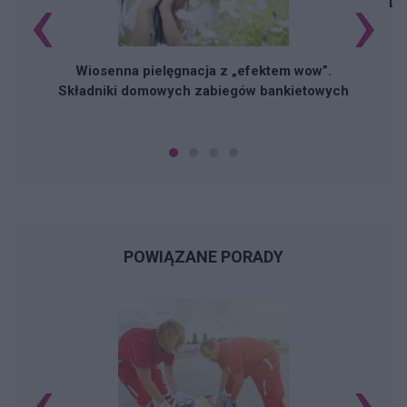
‹
›
Do
Wiosenna pielęgnacja z „efektem wow”.
Składniki domowych zabiegów bankietowych
POWIĄZANE PORADY
‹
›