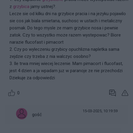
z
grzybica
jamy ustnej?.
Lecze sie od kilku dni na grzybice pracia i na jezyku pojawilo
sie cos jak biala smietana, suchosc w ustach i metaliczny
posmak. Do tego mysle ze mam grzybice nosa i pewnie
zatok. Czy to wszystko moze razem wystepowac? Biore
narazie flucofast i pimacort
2. Czy po wyleczeniu grzybicy opuchlizna napletka sama
zejdzie czy trzeba z nia walczyc osobno?
3. Ile trwa mniej wiecej leczenie. Mam pimacort i flucofast,
jest 4 dzien a ja wpadam juz w paranoje ze nie przechodzi
Dziekuje za odpowiedzi
0
15-03-2025, 10:19:59
gość