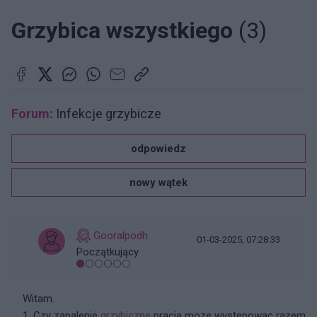
Grzybica wszystkiego
(3)
Forum:
Infekcje grzybicze
odpowiedz
nowy wątek
Gooralpodh
01-03-2025, 07:28:33
Początkujący
Witam.
1. Czy zapalenie
grzybiczne
pracia moze wystepowac razem