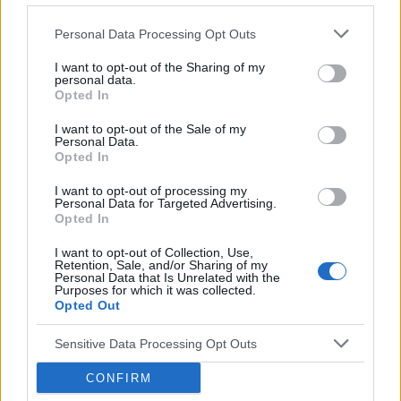
gość
Personal Data Processing Opt Outs
Plamki na penisie
I want to opt-out of the Sharing of my
personal data.
Mam dwie małe plamki na penisie. Co to może
Opted In
być?
I want to opt-out of the Sale of my
Forum:
Choroby weneryczne
Personal Data.
Opted In
I want to opt-out of processing my
Personal Data for Targeted Advertising.
POWIĄZANE
Opted In
Tematy
grzybica
grzybica skóry
grzybica włosów
I want to opt-out of Collection, Use,
Retention, Sale, and/or Sharing of my
Personal Data that Is Unrelated with the
infekcje grzybicze
kandydoza
Purposes for which it was collected.
Opted Out
Reklama:
Sensitive Data Processing Opt Outs
CONFIRM