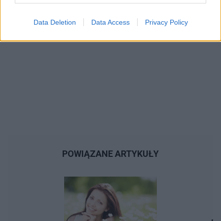
Data Deletion
Data Access
Privacy Policy
POWIĄZANE ARTYKUŁY