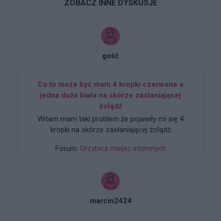
ZOBACZ INNE DYSKUSJE
gość
Co to może być mam 4 kropki czerwone a
jedna duża biała na skórze zasłaniającej
żołądź
Witam mam taki problem że pojawiły mi się 4
kropki na skórze zasłaniającej żołądź
przyrodzenia to nie boli tylko sobie jest nie
Forum:
Grzybica miejsc intymnych
uprawiałem seksu ale jeżdzę po krajach eu i
korzystam z toalet publicznych wstydzę się z
tym iść do lekarza nawet nie wiem do jakiego
czy może ktoś wie co to jest
marcin2424