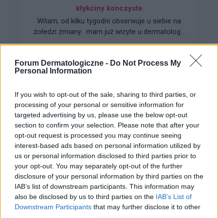
kłykciny konczyste
Witam, od kilku tygodni obserwuje u siebie na
żołedzi zmiany. mam już wizyte u dermatologa
umówioną obawiam się ze to mogą być
Forum:
Choroby weneryczne
brodawki hpv. Czy jest tu ktoś kto mógłby
Forum Dermatologiczne -
Do Not Process My
potwierdzić lub rozsiać moje wątpliwości ? Z
Personal Information
góry dziękuje za wszelkie porady. Pozdrawiam
If you wish to opt-out of the sale, sharing to third parties, or
gość
processing of your personal or sensitive information for
targeted advertising by us, please use the below opt-out
section to confirm your selection. Please note that after your
Pruszcz na penisie
opt-out request is processed you may continue seeing
Witam parę dni temu wyskoczył na prąciu taki
interest-based ads based on personal information utilized by
pryszcz, zamówiłem już żel Hexatiab. Czy mam
us or personal information disclosed to third parties prior to
to wycisnąć czy zostawić i czy jest to coś
your opt-out. You may separately opt-out of the further
Forum:
Grzybica miejsc intymnych
poważnego? Proszę o radę
disclosure of your personal information by third parties on the
IAB’s list of downstream participants. This information may
also be disclosed by us to third parties on the
IAB’s List of
Downstream Participants
that may further disclose it to other
third parties.