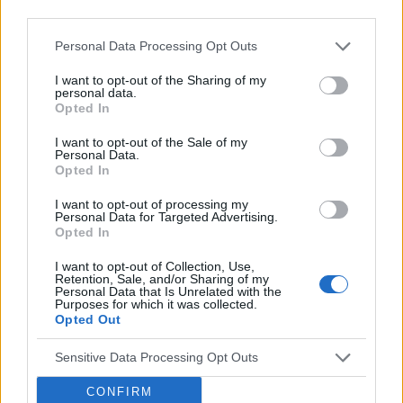
miałem żadnych objawów typu wyciek z cewki,
third parties.
problemy z moczem itd. Po niecałych dwóch
miesiąch robiłem badania z krwi oraz wymazy
Personal Data Processing Opt Outs
gość
na choroby weneryczne i wszystkie wyniki
I want to opt-out of the Sharing of my
ujemne. Byłem u urologa w grudniu to podczas
personal data.
badania nic nie powiedział na ten temat i kazał
Zaczerwienione wargi sromowe
Opted In
zrobić posiew nasienia. Wyszło mi, że mam
Dzień dobry, zwracam się z dość intymnym i
I want to opt-out of the Sale of my
jakąś bakterie: streptococcus agalactiae. Dał mi
krępującym problemem. Mam 25 lat, miałam
Personal Data.
flucofast i augmentin na miesiąc, a ta plama
przerwę od stosunków seksualnych, w ostatnim
Opted In
nadal jest. W międzyczasie byłem u weneryloga
Forum:
Grzybica miejsc intymnych
czasie odbyłam jeden stosunek, następnego
to powiedzial, że on tu nic nie widzi. Po miesiącu
I want to opt-out of processing my
dnia zauważyłam zaczerwienienie wokół warg
Personal Data for Targeted Advertising.
powtórzyłem posiew nasienia i wszystko
sromowych i lekkie pieczenie. Czy ktoś może mi
Opted In
ujemne. Niedawno byłem u kolejnego urologa i
doradzić?
POWIĄZANE
powiedział, że urologicznie jestem zdrowy, ale
I want to opt-out of Collection, Use,
Retention, Sale, and/or Sharing of my
jednak nie daje mi spokoju ta plamka. Czy ona
Personal Data that Is Unrelated with the
Tematy
choroby weneryczne
chlamydia
kiła
jest naturalna czy nie
Purposes for which it was collected.
Opted Out
wenerolog
rzeżączka
Sensitive Data Processing Opt Outs
Reklama:
CONFIRM