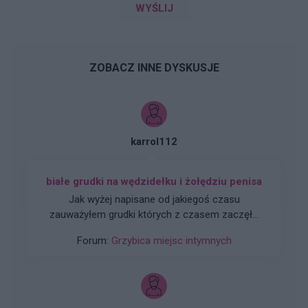
WYŚLIJ
ZOBACZ INNE DYSKUSJE
karrol112
białe grudki na wędzidełku i żołędziu penisa
Jak wyżej napisane od jakiegoś czasu
zauważyłem grudki których z czasem zaczęło
być ich coraz więcej, nie powodują dyskomfortu
Forum:
Grzybica miejsc intymnych
nie bolą