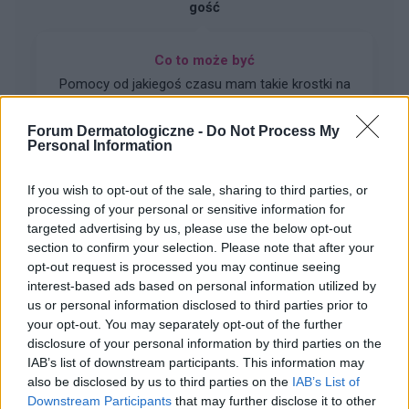
gość
Co to może być
Pomocy od jakiegoś czasu mam takie krostki na
napletku
Forum Dermatologiczne -
Do Not Process My
Forum:
Inne problemy dermatologiczne
Personal Information
If you wish to opt-out of the sale, sharing to third parties, or
processing of your personal or sensitive information for
targeted advertising by us, please use the below opt-out
gość
section to confirm your selection. Please note that after your
opt-out request is processed you may continue seeing
interest-based ads based on personal information utilized by
Pomarańczowy pierścień na żołędziu
us or personal information disclosed to third parties prior to
Pod koniec września miałem stosunek oralny
your opt-out. You may separately opt-out of the further
bez zabezpieczenia. Nie wiem czy to było
disclosure of your personal information by third parties on the
wczesniej, czy przewrażliwiony jestem ale
IAB’s list of downstream participants. This information may
Forum:
Choroby weneryczne
zobaczyłem, że pojawiła mi sie taka
also be disclosed by us to third parties on the
IAB’s List of
pomaranczowa obwódka na żołędziu. Nie
Downstream Participants
that may further disclose it to other