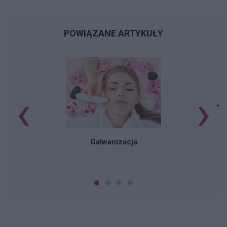
POWIĄZANE ARTYKUŁY
‹
›
Ja
Galwanizacja