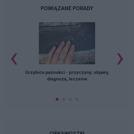
POWIĄZANE PORADY
‹
›
K
Grzybica paznokci - przyczyny, objawy,
diagnoza, leczenie
CIEKAWOSTKI