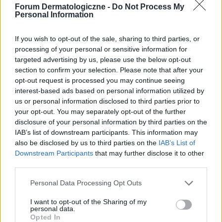
Porównuję obecnie różne gabinety zajmujące się
Forum Dermatologiczne -
Do Not Process My
widzę ale nadal piecze swędzi uczucie ściągania
problemami dermatologicznymi skóry głowy i
Personal Information
skóry i pełzania jak by coś chodziło po mnie i na
trudno mi ocenić, które miejsce będzie
udach i brzuchu ma bardziej takie kreski niż
Forum:
Pielęgnacja i uroda
najlepszym wyborem. Każda placówka
If you wish to opt-out of the sale, sharing to third parties, or
chrostki to już trwa w sumie 3 tyg ta wyspka czy
przedstawia inne podejście do diagnostyki i
processing of your personal or sensitive information for
to może być nawrót świerzbu czy raczej
terapii. Podczas zbierania informacji
targeted advertising by us, please use the below opt-out
podrażnienie tak długo się goi skóra dopiero za
przeczytałem wiele kwestii związanych z
section to confirm your selection. Please note that after your
3 tyg mam wizytę u dermatologa. Czy ktoś
objawami i przebiegiem choroby. Nadal jednak
opt-out request is processed you may continue seeing
gość
może się wypowiedzieć może miał podobny
nie wiem, czym kierować się przy wyborze
interest-based ads based on personal information utilized by
problem
specjalisty. Na jakie elementy zwracaliście
us or personal information disclosed to third parties prior to
uwagę przed pierwszą wizytą?
your opt-out. You may separately opt-out of the further
sine plamki nad górną wargą po jedzeniu
disclosure of your personal information by third parties on the
słodyczy
IAB’s list of downstream participants. This information may
Dzień dobry, od jakiegoś czasu, po zjedzeniu
also be disclosed by us to third parties on the
IAB’s List of
słodyczy, robią mi się sine plamki nad górną
Downstream Participants
that may further disclose it to other
wargą. Utrzymują się około 3 dni. Reakcja taka
third parties.
Forum:
Dermatologia - grupa dla rodziny i
zachodzi tylko wtedy, kiedy słodki pokarm ma
pacjenta
kontakt ze skórą. Staram się myć usta po
Personal Data Processing Opt Outs
jedzeniu słodyczy, ale czasami zapominam i
I want to opt-out of the Sharing of my
wygląda to koszmarnie. Zasinienia nie pieką i nie
personal data.
ma tak zmian skórnych jak przy liszaju, są
Opted In
POWIĄZANE