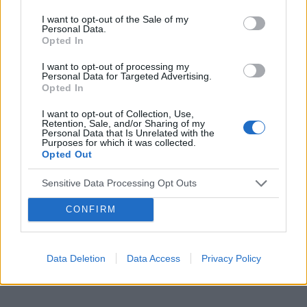
gładkie, tylko źle wyglądają. Może ktoś spotkał
się z takimi objawami. Pozdrawiam.
I want to opt-out of the Sale of my
Tematy
zmiany skórne
pielęgnacja
Personal Data.
Opted In
oparzenia skórne
kosmetyki
kosmetyczka
I want to opt-out of processing my
Personal Data for Targeted Advertising.
Reklama:
Opted In
I want to opt-out of Collection, Use,
Retention, Sale, and/or Sharing of my
Personal Data that Is Unrelated with the
Purposes for which it was collected.
Opted Out
Sensitive Data Processing Opt Outs
CONFIRM
Data Deletion
Data Access
Privacy Policy