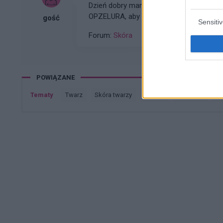
Dzień dobry mam bielactwo nabyte, czy 
OPZELURA, aby zakupić ją w Niemczech
gość
Sensiti
Forum:
Skóra
POWIĄZANE
Tematy
twarz
skóra twarzy
trądzik
wysypka
n