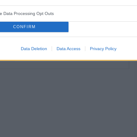
jest dermatolog w Polsce, który wystawi receptę na maść
?
ve Data Processing Opt Outs
CONFIRM
Data Deletion
Data Access
Privacy Policy
aczynka