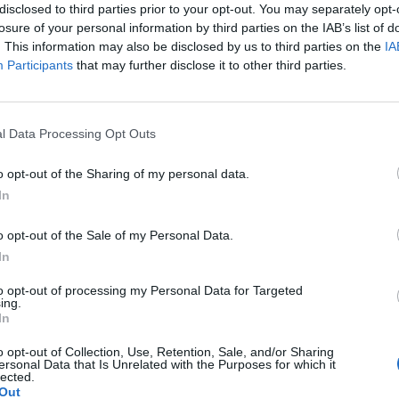
disclosed to third parties prior to your opt-out. You may separately opt-
czerniak ?
losure of your personal information by third parties on the IAB’s list of
. This information may also be disclosed by us to third parties on the
IA
Participants
that may further disclose it to other third parties.
l Data Processing Opt Outs
emu ale teraz jest większy. Czy to może być czerniak?
o opt-out of the Sharing of my personal data.
In
o opt-out of the Sale of my Personal Data.
In
sięcznemu słońce poparzyło rączki (od łokcia do dłoni
czy dziecku coś grozi po takim jednorazowym
to opt-out of processing my Personal Data for Targeted
agoiła się w ciągu kilku dni, z jednej rączki delikatnie
ing.
In
 tym ani blizny.
o opt-out of Collection, Use, Retention, Sale, and/or Sharing
ersonal Data that Is Unrelated with the Purposes for which it
lected.
Out