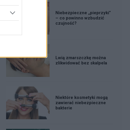
Niebezpieczne „pieprzyki”
– co powinno wzbudzić
czujność?
Lwią zmarszczkę można
zlikwidować bez skalpela
Niektóre kosmetyki mogą
zawierać niebezpieczne
bakterie