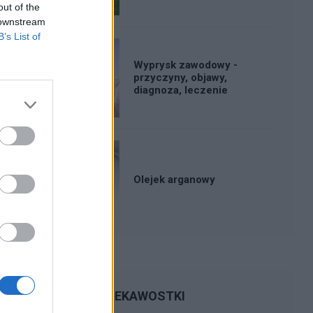
out of the
 downstream
B’s List of
Wyprysk zawodowy -
przyczyny, objawy,
diagnoza, leczenie
Olejek arganowy
CIEKAWOSTKI