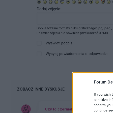
Dodaj zdjęcie:
Dopuszczalne formaty pliku graficznego: jpg, jpeg ,
Rozmiar zdjęcia nie powinien przekraczać 0.6MB.
Wyświetl podpis
Wysyłaj powiadomienia o odpowiedzi
Forum De
ZOBACZ INNE DYSKUSJE
If you wish 
sensitive in
confirm you
Czy to czerniak czy pieprzyk
continue se