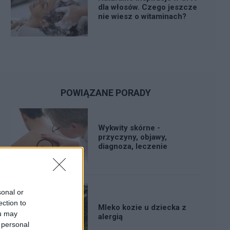
dla włosów. Czego jeszcze
nie wiesz o witaminach?
POWIĄZANE PORADY
Wykwity skórne -
przyczyny, objawy,
diagnoza, leczenie
sonal or
ection to
Mleko kozie u dziecka z
ou may
alergią
 personal