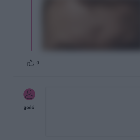
0
gość