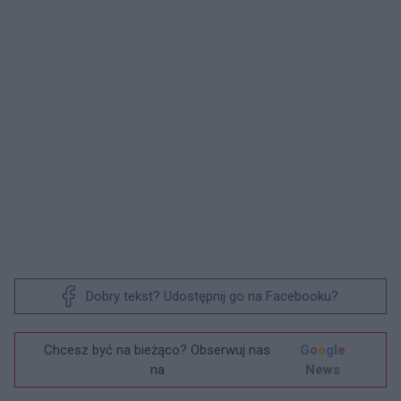
Dobry tekst? Udostępnij go na Facebooku?
Chcesz być na bieżąco? Obserwuj nas
G
o
o
g
l
e
na
News