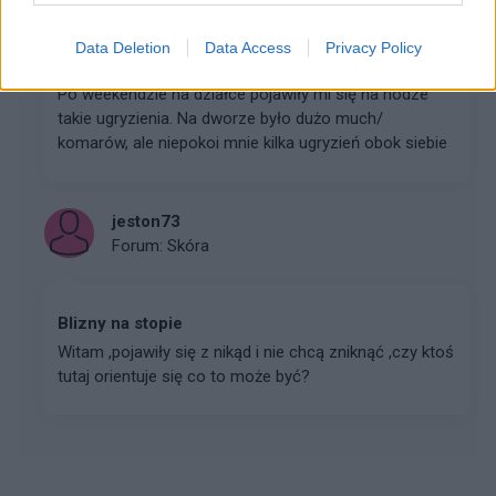
Data Deletion
Data Access
Privacy Policy
Co mnie ugryzło?
Po weekendzie na działce pojawiły mi się na nodze
takie ugryzienia. Na dworze było dużo much/
komarów, ale niepokoi mnie kilka ugryzień obok siebie
jeston73
Forum:
Skóra
Blizny na stopie
Witam ,pojawiły się z nikąd i nie chcą zniknąć ,czy ktoś
tutaj orientuje się co to może być?