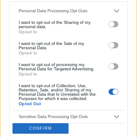
Personal Data Processing Opt Outs
PROSZE WAS O POMOC ! CO TO JEST !!
Jak w temacie czy może mi ktoś odpowiedzieć co to
I want to opt-out of the Sharing of my
personal data.
jest ?? czy to nie jest jakiś czerniak albo coś innego.....
Opted In
??
I want to opt-out of the Sale of my
Personal Data.
Opted In
gość
Forum:
Skóra
I want to opt-out of processing my
Personal Data for Targeted Advertising.
Opted In
Co mnie ugryzło?
I want to opt-out of Collection, Use,
Retention, Sale, and/or Sharing of my
Po weekendzie na działce pojawiły mi się na nodze
Personal Data that Is Unrelated with the
takie ugryzienia. Na dworze były komary, meszki, inne
Purposes for which it was collected.
Opted Out
owady, ale niepokoi mnie kilka ugryzień obok siebie
Sensitive Data Processing Opt Outs
gość
CONFIRM
Forum:
Skóra