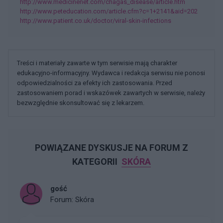
http://www.medicinenet.com/chagas_disease/article.htm
http://www.peteducation.com/article.cfm?c=1+2141&aid=202
http://www.patient.co.uk/doctor/viral-skin-infections
Treści i materiały zawarte w tym serwisie mają charakter
edukacyjno-informacyjny. Wydawca i redakcja serwisu nie ponosi
odpowiedzialności za efekty ich zastosowania. Przed
zastosowaniem porad i wskazówek zawartych w serwisie, należy
bezwzględnie skonsultować się z lekarzem.
POWIĄZANE DYSKUSJE NA FORUM Z
KATEGORII
SKÓRA
gość
Forum:
Skóra