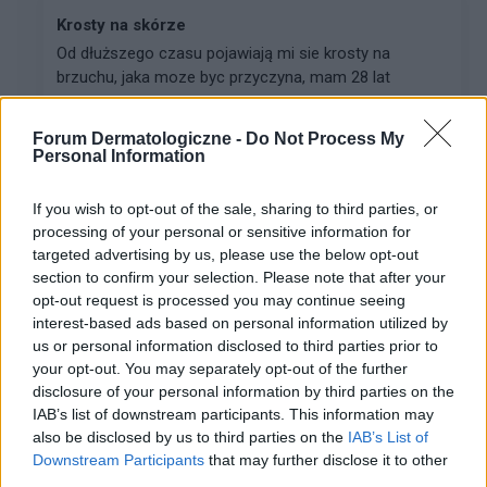
Krosty na skórze
Od dłuższego czasu pojawiają mi sie krosty na
brzuchu, jaka moze byc przyczyna, mam 28 lat
mezczyzna.
Forum Dermatologiczne -
Do Not Process My
Personal Information
gość
Forum:
Skóra
If you wish to opt-out of the sale, sharing to third parties, or
processing of your personal or sensitive information for
targeted advertising by us, please use the below opt-out
section to confirm your selection. Please note that after your
co to jest za plamka ! czy to coś złośliwego ??
opt-out request is processed you may continue seeing
Jak w temacie czy może mi ktoś odpowiedzieć co to
interest-based ads based on personal information utilized by
jest ?? czy to nie jest jakiś czerniak albo coś innego.....
us or personal information disclosed to third parties prior to
??
your opt-out. You may separately opt-out of the further
disclosure of your personal information by third parties on the
IAB’s list of downstream participants. This information may
gość
also be disclosed by us to third parties on the
IAB’s List of
Forum:
Skóra
Downstream Participants
that may further disclose it to other
third parties.