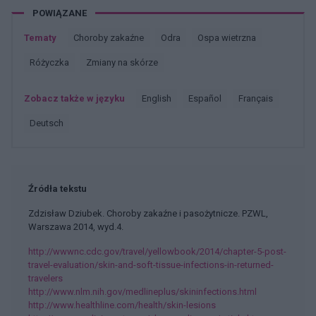
POWIĄZANE
Tematy
Choroby zakaźne
Odra
Ospa wietrzna
Różyczka
Zmiany na skórze
Zobacz także w języku
english
español
français
deutsch
Źródła tekstu
Zdzisław Dziubek. Choroby zakaźne i pasożytnicze. PZWL,
Warszawa 2014, wyd.4.
http://wwwnc.cdc.gov/travel/yellowbook/2014/chapter-5-post-
travel-evaluation/skin-and-soft-tissue-infections-in-returned-
travelers
http://www.nlm.nih.gov/medlineplus/skininfections.html
http://www.healthline.com/health/skin-lesions