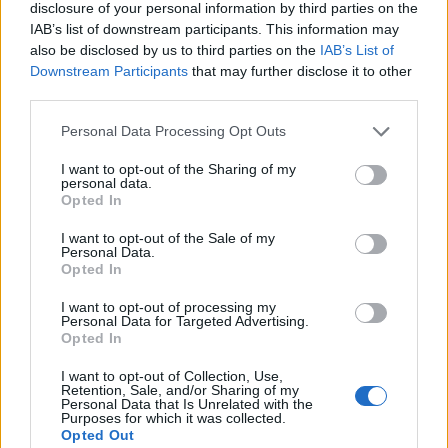
disclosure of your personal information by third parties on the
IAB’s list of downstream participants. This information may
PROSZE WAS O POMOC ! CO TO JEST !!
also be disclosed by us to third parties on the
IAB’s List of
Jak w temacie czy może mi ktoś odpowiedzieć co to
Downstream Participants
that may further disclose it to other
jest ?? czy to nie jest jakiś czerniak albo coś innego.....
third parties.
??
Personal Data Processing Opt Outs
I want to opt-out of the Sharing of my
personal data.
gość
Opted In
Forum:
Skóra
I want to opt-out of the Sale of my
Personal Data.
Opted In
Co mnie ugryzło?
Po weekendzie na działce pojawiły mi się na nodze
I want to opt-out of processing my
Personal Data for Targeted Advertising.
takie ugryzienia. Na dworze były komary, meszki, inne
Opted In
owady, ale niepokoi mnie kilka ugryzień obok siebie
I want to opt-out of Collection, Use,
Retention, Sale, and/or Sharing of my
Personal Data that Is Unrelated with the
gość
Purposes for which it was collected.
Opted Out
Forum:
Skóra