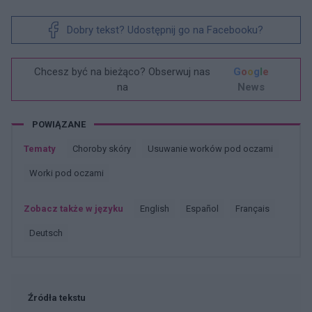
Dobry tekst? Udostępnij go na Facebooku?
Chcesz być na bieżąco? Obserwuj nas
G
o
o
g
l
e
na
News
POWIĄZANE
Tematy
Choroby skóry
Usuwanie worków pod oczami
Worki pod oczami
Zobacz także w języku
english
español
français
deutsch
Źródła tekstu