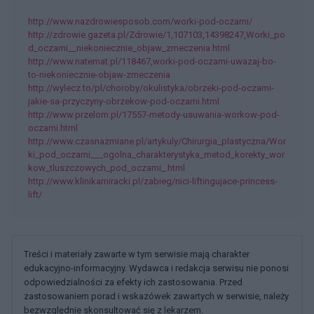
http://www.nazdrowiesposob.com/worki-pod-oczami/
http://zdrowie.gazeta.pl/Zdrowie/1,107103,14398247,Worki_po
d_oczami__niekoniecznie_objaw_zmeczenia.html
http://www.natemat.pl/118467,worki-pod-oczami-uwazaj-bo-
to-niekoniecznie-objaw-zmeczenia
http://wylecz.to/pl/choroby/okulistyka/obrzeki-pod-oczami-
jakie-sa-przyczyny-obrzekow-pod-oczami.html
http://www.przelom.pl/17557-metody-usuwania-workow-pod-
oczami.html
http://www.czasnazmiane.pl/artykuly/Chirurgia_plastyczna/Wor
ki_pod_oczami___ogolna_charakterystyka_metod_korekty_wor
kow_tluszczowych_pod_oczami_.html
http://www.klinikamiracki.pl/zabieg/nici-liftingujace-princess-
lift/
Treści i materiały zawarte w tym serwisie mają charakter
edukacyjno-informacyjny. Wydawca i redakcja serwisu nie ponosi
odpowiedzialności za efekty ich zastosowania. Przed
zastosowaniem porad i wskazówek zawartych w serwisie, należy
bezwzględnie skonsultować się z lekarzem.