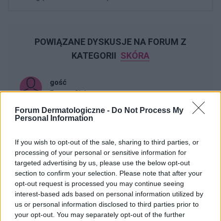
POWIĄZANE DYSKUSJE NA FORUM Z
KATEGORII
SKÓRA
gość
Forum:
Skóra
Forum Dermatologiczne -
Do Not Process My
Personal Information
co to jest za plamka ! czy to coś złośliwego ??
Jak w temacie czy może mi ktoś odpowiedzieć co to
If you wish to opt-out of the sale, sharing to third parties, or
jest ?? czy to nie jest jakiś czerniak albo coś innego.....
processing of your personal or sensitive information for
??
targeted advertising by us, please use the below opt-out
section to confirm your selection. Please note that after your
opt-out request is processed you may continue seeing
interest-based ads based on personal information utilized by
gość
us or personal information disclosed to third parties prior to
Forum:
Skóra
your opt-out. You may separately opt-out of the further