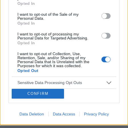
Opted In
Fałd skóry wystający z odbytu
Witajcie, od dawna było to bagatelizowane przeze
I want to opt-out of the Sale of my
Personal Data.
mnie, znajdując te forum i czując się anonimowo i
Opted In
mniej wstydliwie postanawiam dowiedzieć się czym
jest ten dzyndzelek :( z góry dziękuję za odpowiedź.
I want to opt-out of processing my
Personal Data for Targeted Advertising.
Opted In
gość
I want to opt-out of Collection, Use,
Retention, Sale, and/or Sharing of my
Forum:
Inne problemy dermatologiczne
Personal Data that Is Unrelated with the
Purposes for which it was collected.
Opted Out
Wędzidełko - białe zmiany
Sensitive Data Processing Opt Outs
Witam od dłuższego czasu mam szorstkie białe
zmiany na wędzidełku. Nie bolą, ani nie swędzą, są
CONFIRM
twardsze od reszty i szorstkie, być może
spowodowane tarciem. Co to może być? Jak to
leczyć?
Data Deletion
Data Access
Privacy Policy