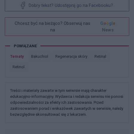
Dobry tekst? Udostępnij go na Facebooku?
Chcesz być na bieżąco? Obserwuj nas
G
o
o
g
l
e
na
News
POWIĄZANE
Tematy
Bakuchiol
Regeneracja skóry
Retinal
Retinol
Treści i materiały zawarte w tym serwisie mają charakter
edukacyjno-informacyjny. Wydawca i redakcja serwisu nie ponosi
odpowiedzialności za efekty ich zastosowania. Przed
zastosowaniem porad i wskazówek zawartych w serwisie, należy
bezwzględnie skonsultować się z lekarzem.