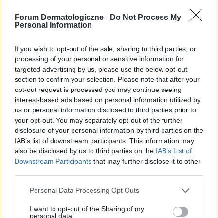
Ratunku !co to jest?!
Co to jest? Świąd głowy nie do opanowania, mam
Forum Dermatologiczne -
Do Not Process My
Personal Information
ochotę się obedrzeć ze skóry bo na chwilę przynosi
mi to ulgę,leci mi łupież przy drapaniu, mam jakieś
bruzdy na głowie wyczuwalne pod palcem, czasem ja...
If you wish to opt-out of the sale, sharing to third parties, or
processing of your personal or sensitive information for
targeted advertising by us, please use the below opt-out
section to confirm your selection. Please note that after your
gość
opt-out request is processed you may continue seeing
Forum:
Inne problemy dermatologiczne
interest-based ads based on personal information utilized by
us or personal information disclosed to third parties prior to
your opt-out. You may separately opt-out of the further
Co to może być
disclosure of your personal information by third parties on the
Pomocy od jakiegoś czasu mam takie krostki na
IAB’s list of downstream participants. This information may
napletku
also be disclosed by us to third parties on the
IAB’s List of
Downstream Participants
that may further disclose it to other
third parties.
gość
Personal Data Processing Opt Outs
Forum:
Inne problemy dermatologiczne
I want to opt-out of the Sharing of my
personal data.