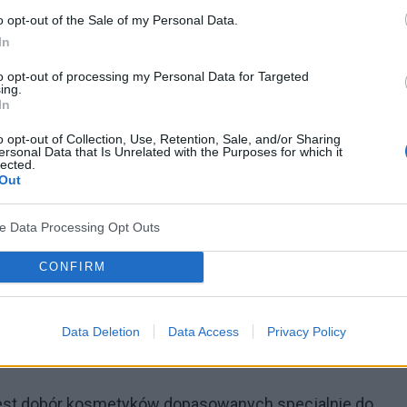
o opt-out of the Sale of my Personal Data.
ty skórę głowy, by pobudzić krążenie krwi. Dzięki
In
 przyspieszysz ich wzrost. Podczas spłukiwania
to opt-out of processing my Personal Data for Targeted
dy.
ing.
In
o opt-out of Collection, Use, Retention, Sale, and/or Sharing
e znalazło się wiele zdrowych tłuszczów –
jak
ersonal Data that Is Unrelated with the Purposes for which it
lected.
Out
neczne, na które nasze włosy narażone są latem,
ve Data Processing Opt Outs
 które chronią włosy?
CONFIRM
we we włosie, a oprócz tego zaburzona zostaje
tego są podatne na uszkodzenia, łamliwe i matowe
Data Deletion
Data Access
Privacy Policy
oże naprawić takie szkody!
 jest dobór kosmetyków dopasowanych specjalnie do