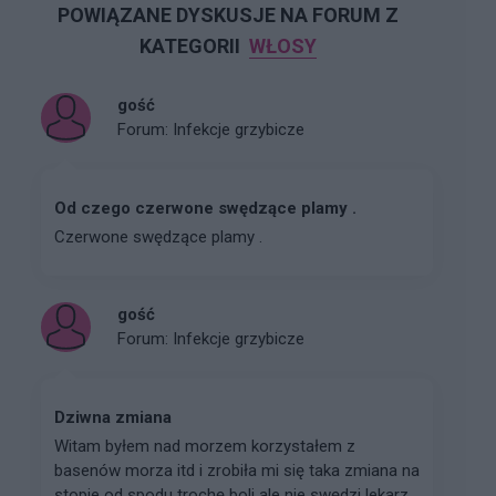
POWIĄZANE DYSKUSJE NA FORUM Z
KATEGORII
WŁOSY
gość
Forum:
Infekcje grzybicze
Od czego czerwone swędzące plamy .
Czerwone swędzące plamy .
gość
Forum:
Infekcje grzybicze
Dziwna zmiana
Witam byłem nad morzem korzystałem z
basenów morza itd i zrobiła mi się taka zmiana na
stopie od spodu trochę boli ale nie swędzi lekarz