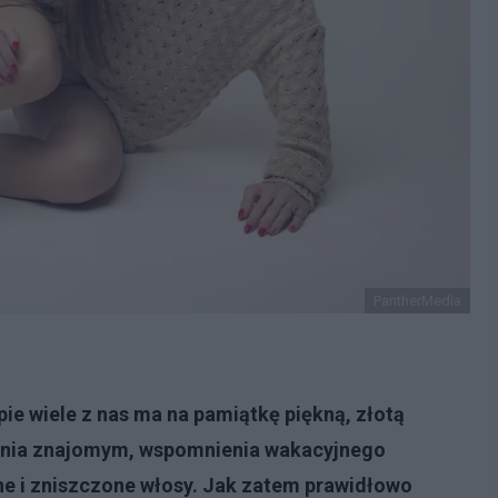
PantherMedia
ie wiele z nas ma na pamiątkę piękną, złotą
zania znajomym, wspomnienia wakacyjnego
ne i zniszczone włosy. Jak zatem prawidłowo