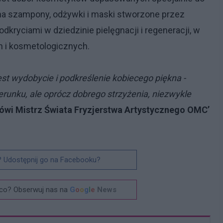
na szampony, odżywki i maski stworzone przez
kryciami w dziedzinie pielęgnacji i regeneracji, w
h i kosmetologicznych.
jest wydobycie i podkreślenie kobiecego piękna -
unku, ale oprócz dobrego strzyżenia, niezwykle
ówi
Mistrz Świata Fryzjerstwa Artystycznego OMC’
? Udostępnij go na Facebooku?
co? Obserwuj nas na
G
o
o
g
l
e
News