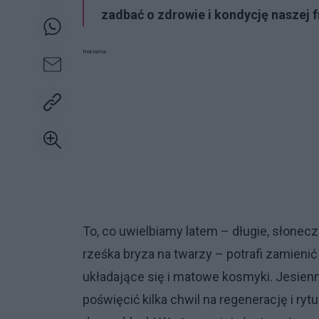
zadbać o zdrowie i kondycję naszej fr
Reklama:
To, co uwielbiamy latem – długie, słonecz
rześka bryza na twarzy – potrafi zamieni
układające się i matowe kosmyki. Jesienn
poświęcić kilka chwil na regenerację i r