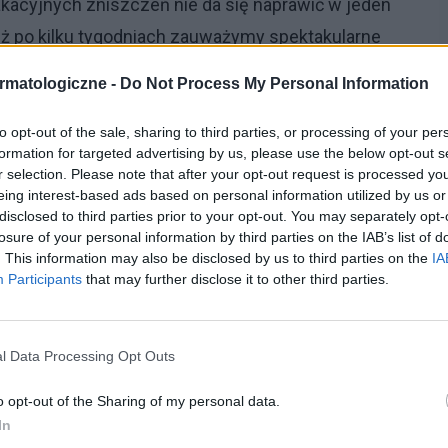
akacyjnych zniszczeń nie da się naprawić w jeden
 już po kilku tygodniach zauważymy spektakularne
rmatologiczne -
Do Not Process My Personal Information
m włosów?
to opt-out of the sale, sharing to third parties, or processing of your per
formation for targeted advertising by us, please use the below opt-out s
zeniom, warto jest ściąć najbardziej zniszczone
r selection. Please note that after your opt-out request is processed y
eing interest-based ads based on personal information utilized by us or
sy, a na myśl o nożyczkach wzdrygasz się z
disclosed to third parties prior to your opt-out. You may separately opt-
e końcówki łamią się, a zniszczenia stają się coraz
losure of your personal information by third parties on the IAB’s list of
. This information may also be disclosed by us to third parties on the
IA
niesz jednorazowego ścięcia pięciu centymetrów,
Participants
that may further disclose it to other third parties.
u długości włosów – bo zniszczone i suche końcówki
ajszybciej pozbyć się mechanicznie uszkodzonej
l Data Processing Opt Outs
bać i zapobiec dalszym zniszczeniom!
o opt-out of the Sharing of my personal data.
o nożyczkach, powinno być wprowadzenie do
In
óre wpłyną na kondycję włosów. Podczas spłukiwania