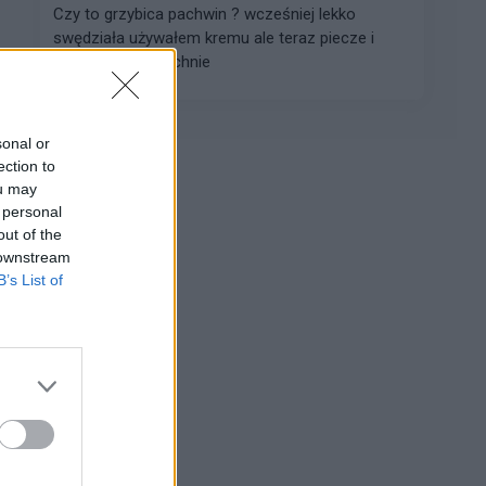
Czy to grzybica pachwin ? wcześniej lekko
swędziała używałem kremu ale teraz piecze i
nieprzyjemnie pachnie
sonal or
ection to
ou may
Reklama:
 personal
out of the
 downstream
B’s List of