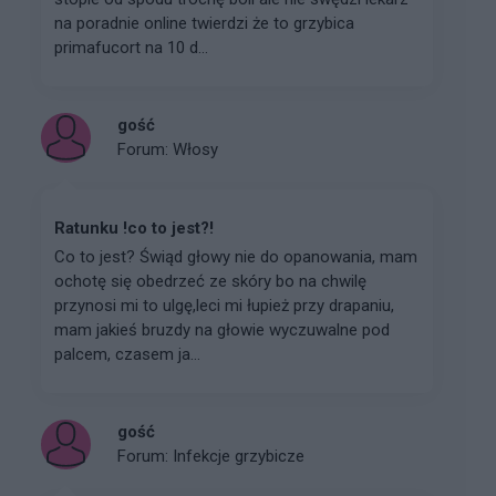
na poradnie online twierdzi że to grzybica
primafucort na 10 d...
gość
Forum:
Włosy
Ratunku !co to jest?!
Co to jest? Świąd głowy nie do opanowania, mam
ochotę się obedrzeć ze skóry bo na chwilę
przynosi mi to ulgę,leci mi łupież przy drapaniu,
mam jakieś bruzdy na głowie wyczuwalne pod
palcem, czasem ja...
gość
Forum:
Infekcje grzybicze