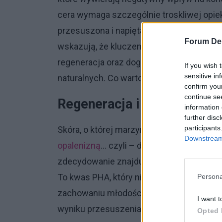
cera wymaga szczególnie troskliwej opie
przesuszona i napięta, pojawiają się na n
Forum De
wskazują, że kluczem do
pielęgnacji skór
regeneracja oraz dogłębne nawilżenie w 
If you wish 
sensitive in
naturalnych. Co warto uwzględnić w beaut
confirm you
continue se
Regeneracja i nawilżenie n
information 
further disc
participants
Skóra, o której marzymy po lecie, to ta ję
Downstream 
opalenizną
… czyli – doskonale nawilżona!
zdecydowanie znajduje się na podium w z
To kwas PHA, który nie tylko nawilża skórę
Persona
zachowaniu młodości. Redukuje także p
I want t
wyniku przesuszenia.
Opted 