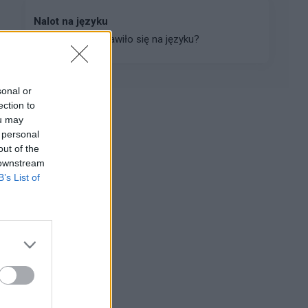
Nalot na języku
Co to jest co pojawiło się na języku?
sonal or
ection to
ou may
Reklama:
 personal
out of the
 downstream
B’s List of