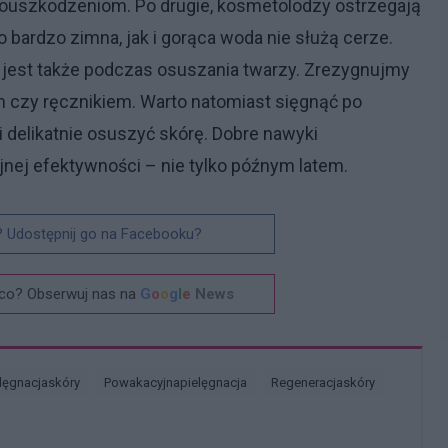
krouszkodzeniom. Po drugie, kosmetolodzy ostrzegają
bardzo zimna, jak i gorąca woda nie służą cerze.
 jest także podczas osuszania twarzy. Zrezygnujmy
m czy ręcznikiem. Warto natomiast sięgnąć po
i delikatnie osuszyć skórę. Dobre nawyki
yjnej efektywności – nie tylko późnym latem.
? Udostępnij go na Facebooku?
co? Obserwuj nas na
G
o
o
g
l
e
News
ielęgnacjaskóry
Powakacyjnapielęgnacja
Regeneracjaskóry