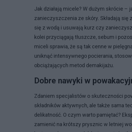
Jak działają micele? W dużym skrócie – 
zanieczyszczenia ze skóry. Składają się 
się z wodą i usuwają kurz czy zanieczysz
kolei przyciągają tłuszcze, sebum i pozo
miceli sprawia, że są tak cenne w pielęgna
uniknąć intensywnego pocierania, stosow
obciążających metod demakijażu.
Dobre nawyki w powakacyjn
Zdaniem specjalistów o skuteczności pow
składników aktywnych, ale także sama te
delikatność. O czym warto pamiętać? Eksp
zamienić na krótszy prysznic w letniej w