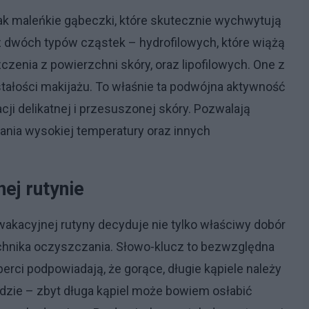
jak maleńkie gąbeczki, które skutecznie wychwytują
z dwóch typów cząstek – hydrofilowych, które wiążą
czenia z powierzchni skóry, oraz lipofilowych. One z
stałości makijażu. To właśnie ta podwójna aktywność
cji delikatnej i przesuszonej skóry. Pozwalają
ania wysokiej temperatury oraz innych
ej rutynie
akacyjnej rutyny decyduje nie tylko właściwy dobór
chnika oczyszczania. Słowo-klucz to bezwzględna
erci podpowiadają, że gorące, długie kąpiele należy
odzie – zbyt długa kąpiel może bowiem osłabić