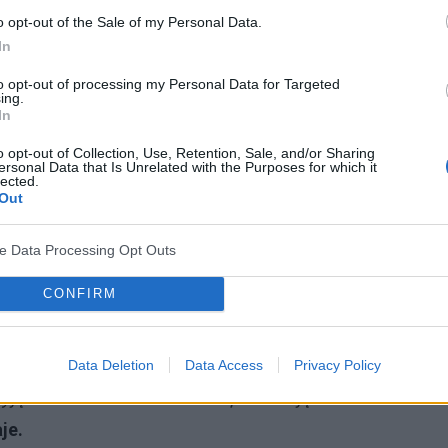
y z kwasem laktobionowym, które skutecznie
o opt-out of the Sale of my Personal Data.
In
ch słonecznych nawilżenie niemal zawsze stanowi
i Agnieszka Kowalska
.
to opt-out of processing my Personal Data for Targeted
ing.
In
o opt-out of Collection, Use, Retention, Sale, and/or Sharing
ersonal Data that Is Unrelated with the Purposes for which it
lected.
bionowy doskonale sprawdza się nie tylko w kremach,
Out
– szczególnie tych przeznaczonych dla skóry
ve Data Processing Opt Outs
CONFIRM
hanizmy naprawcze skóry i chroni ją przed wolnymi
e roku, stymuluje także proces odnowy komórkowej.
ne kosmetyki do demakijażu. Kiedy mamy do czynienia
Data Deletion
Data Access
Privacy Policy
wyjątkowe właściwości miceli pozwalają
je.