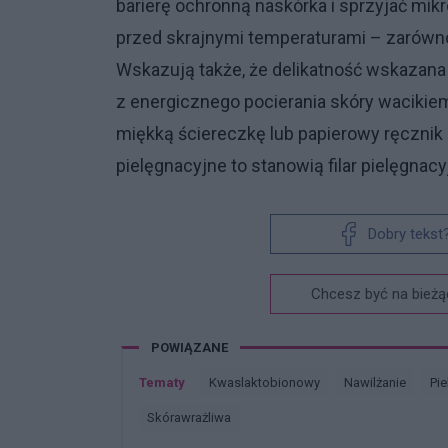
barierę ochronną naskórka i sprzyjać mi
przed skrajnymi temperaturami – zarówno 
Wskazują także, że delikatność wskazana
z energicznego pocierania skóry wacikie
miękką ściereczkę lub papierowy ręcznik 
pielęgnacyjne to stanowią filar pielęgnac
Dobry tekst
Chcesz być na bieżą
POWIĄZANE
Tematy
Kwaslaktobionowy
Nawilżanie
P
Skórawrażliwa