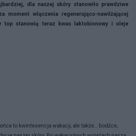
jbardziej, dla naszej skóry stanowiło prawdziwe
za moment włączenia regenerująco-nawilżającej
y top stanowią teraz kwas laktobionowy i oleje
łońca to kwintesencja wakacji, ale także… bodźce,
dycję naszej skóry. Po wakacyjnych wojażach nasza