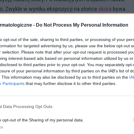
ki. Zwykle w wyniku ekspozycji na słońce
skóra
bywa
iej zaczerwienienia oraz widoczne pajączki. Eksperci
rmatologiczne -
Do Not Process My Personal Information
y
na przełomie lata i jesieni jest skuteczna
oparciu o moc kwasu laktobionowego i olejów
to opt-out of the sale, sharing to third parties, or processing of your per
formation for targeted advertising by us, please use the below opt-out s
y-planie?
r selection. Please note that after your opt-out request is processed y
eing interest-based ads based on personal information utilized by us or
a wagę złota
disclosed to third parties prior to your opt-out. You may separately opt-
losure of your personal information by third parties on the IAB’s list of
. This information may also be disclosed by us to third parties on the
IA
drna, zdrowo wyglądająca, muśnięta delikatną, złotą
Participants
that may further disclose it to other third parties.
 Eksperci wskazują, że substancją, która
akresie nawilżających mocy, jest kwas laktobionowy.
, ale także dogłębnie ją regeneruje i sprzyja
l Data Processing Opt Outs
opękane naczynka oraz
rumień
, pojawiające się w
o opt-out of the Sharing of my personal data.
In