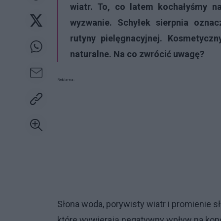
wiatr. To, co latem kochałyśmy na
wyzwanie. Schyłek sierpnia oznac
rutyny pielęgnacyjnej. Kosmetyczn
naturalne. Na co zwrócić uwagę?
Reklama:
Słona woda, porywisty wiatr i promienie s
które wywierają negatywny wpływ na kon