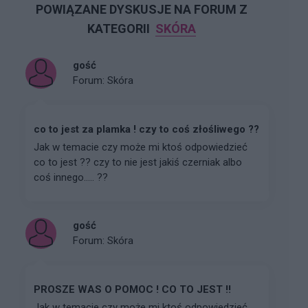
POWIĄZANE DYSKUSJE NA FORUM Z
KATEGORII
SKÓRA
gość
Forum:
Skóra
co to jest za plamka ! czy to coś złośliwego ??
Jak w temacie czy może mi ktoś odpowiedzieć
co to jest ?? czy to nie jest jakiś czerniak albo
coś innego..... ??
gość
Forum:
Skóra
PROSZE WAS O POMOC ! CO TO JEST !!
Jak w temacie czy może mi ktoś odpowiedzieć