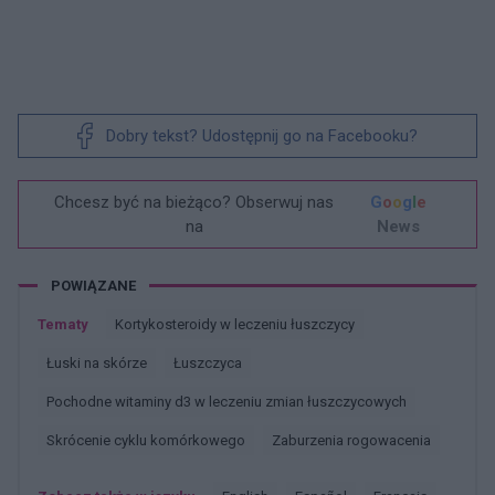
Dobry tekst? Udostępnij go na Facebooku?
Chcesz być na bieżąco? Obserwuj nas
G
o
o
g
l
e
na
News
POWIĄZANE
Tematy
Kortykosteroidy w leczeniu łuszczycy
łuski na skórze
łuszczyca
Pochodne witaminy d3 w leczeniu zmian łuszczycowych
Skrócenie cyklu komórkowego
Zaburzenia rogowacenia