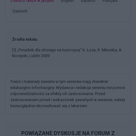
Zobacz także w języku
english
español
français
deutsch
Źródła tekstu
[1] „Poradnik dla chorego na łuszczycę” K. Łoza, R. Miturska, A.
Borzęcki, Lublin 2009
Treści i materiały zawarte w tym serwisie mają charakter
edukacyjno-informacyjny. Wydawca i redakcja serwisu nie ponosi
odpowiedzialności za efekty ich zastosowania. Przed
zastosowaniem porad i wskazówek zawartych w serwisie, należy
bezwzględnie skonsultować się z lekarzem.
POWIĄZANE DYSKUSJE NA FORUM Z