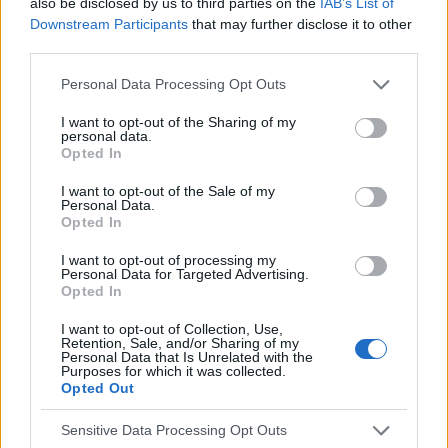
also be disclosed by us to third parties on the
IAB’s List of
??
Downstream Participants
that may further disclose it to other
third parties.
Personal Data Processing Opt Outs
gość
Forum:
Skóra
I want to opt-out of the Sharing of my
personal data.
Opted In
Co mnie ugryzło?
I want to opt-out of the Sale of my
Personal Data.
Po weekendzie na działce pojawiły mi się na nodze
Opted In
takie ugryzienia. Na dworze były komary, meszki, inne
owady, ale niepokoi mnie kilka ugryzień obok siebie
I want to opt-out of processing my
Personal Data for Targeted Advertising.
Opted In
gość
I want to opt-out of Collection, Use,
Retention, Sale, and/or Sharing of my
Forum:
Skóra
Personal Data that Is Unrelated with the
Purposes for which it was collected.
Opted Out
Co mnie ugryzło?
Sensitive Data Processing Opt Outs
Po weekendzie na działce pojawiły mi się na nodze