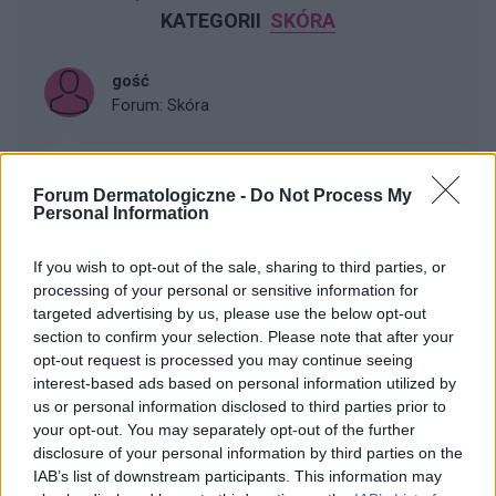
KATEGORII
SKÓRA
gość
Forum:
Skóra
co to jest za plamka ! czy to coś złośliwego ??
Forum Dermatologiczne -
Do Not Process My
Jak w temacie czy może mi ktoś odpowiedzieć co to
Personal Information
jest ?? czy to nie jest jakiś czerniak albo coś innego.....
??
If you wish to opt-out of the sale, sharing to third parties, or
processing of your personal or sensitive information for
targeted advertising by us, please use the below opt-out
section to confirm your selection. Please note that after your
gość
opt-out request is processed you may continue seeing
Forum:
Skóra
interest-based ads based on personal information utilized by
us or personal information disclosed to third parties prior to
your opt-out. You may separately opt-out of the further
PROSZE WAS O POMOC ! CO TO JEST !!
disclosure of your personal information by third parties on the
Jak w temacie czy może mi ktoś odpowiedzieć co to
IAB’s list of downstream participants. This information may
jest ?? czy to nie jest jakiś czerniak albo coś innego.....