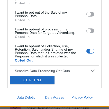
Znamiona płaskie
Opted In
Dzień dobry. Szukam rodziców, których dziecko miało
I want to opt-out of the Sale of my
podobne zmiany. Mój synek ma 7 lat. Na jednej stronie
Personal Data.
twarzy, przy ustach i policzku, ma kilka płaskich
Opted In
brązowych plamek. Nie były obecne po urodze...
I want to opt-out of processing my
Personal Data for Targeted Advertising.
Opted In
gość
I want to opt-out of Collection, Use,
Forum:
Dermatologia - grupa dla rodziny i
Retention, Sale, and/or Sharing of my
pacjenta
Personal Data that Is Unrelated with the
Purposes for which it was collected.
Opted Out
Co to jest co mi się pojawiło na obu dłoniach ???
Sensitive Data Processing Opt Outs
Od jakiegoś czasu pojawiło mi się na dłoniach zmiany i
CONFIRM
na obu dłoniach w miejscu lini papilarnych . Proszę o
poradę bo mnie to niepokoi
Data Deletion
Data Access
Privacy Policy
gość
Forum:
Dermatologia - grupa dla rodziny i