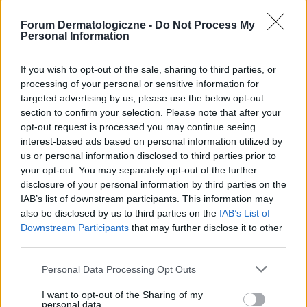
Dzień dobry szukam dobrego dermatologa w
Forum Dermatologiczne -
Do Not Process My
Warszawie najlepiej w rozsądnych cenach
Personal Information
If you wish to opt-out of the sale, sharing to third parties, or
gość
processing of your personal or sensitive information for
Forum:
Pielęgnacja i uroda
targeted advertising by us, please use the below opt-out
section to confirm your selection. Please note that after your
opt-out request is processed you may continue seeing
Pacjent 007
interest-based ads based on personal information utilized by
Oni nas nie wyleczą bo nie zarobią. My ich
us or personal information disclosed to third parties prior to
your opt-out. You may separately opt-out of the further
utrzymujemy.Oni nam ewymyślają choroby.Leczą mnie
disclosure of your personal information by third parties on the
4 lata.
IAB’s list of downstream participants. This information may
also be disclosed by us to third parties on the
IAB’s List of
Downstream Participants
that may further disclose it to other
gość
third parties.
Forum:
Dermatologia - grupa dla rodziny i
pacjenta
Personal Data Processing Opt Outs
I want to opt-out of the Sharing of my
personal data.