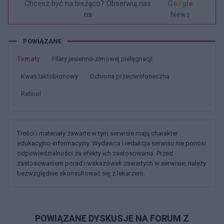
Chcesz być na bieżąco? Obserwuj nas
G
o
o
g
l
e
na
News
POWIĄZANE
Tematy
Filary jesienno-zimowej pielęgnacji
Kwas laktobionowy
Ochrona przeciwsłoneczna
Retinol
Treści i materiały zawarte w tym serwisie mają charakter
edukacyjno-informacyjny. Wydawca i redakcja serwisu nie ponosi
odpowiedzialności za efekty ich zastosowania. Przed
zastosowaniem porad i wskazówek zawartych w serwisie, należy
bezwzględnie skonsultować się z lekarzem.
POWIĄZANE DYSKUSJE NA FORUM Z