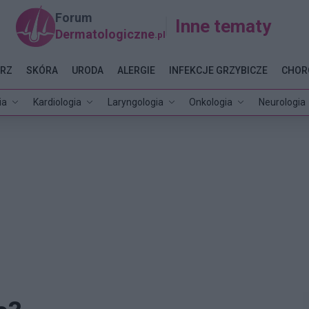
Forum
Inne tematy
Dermatologiczne
.pl
RZ
SKÓRA
URODA
ALERGIE
INFEKCJE GRZYBICZE
CHOR
ia
Kardiologia
Laryngologia
Onkologia
Neurologia