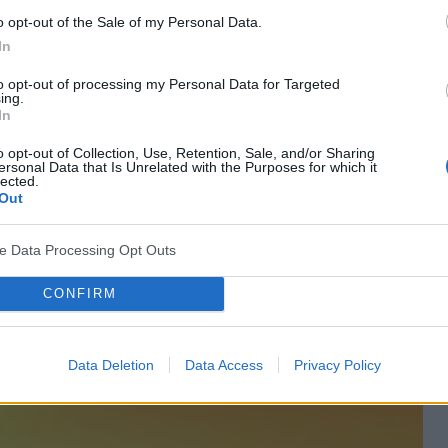
ochodzi do powierzchni Ziemi, obecne jest nawet w
o opt-out of the Sale of my Personal Data.
tres oksydacyjny
, w wyniku czego dochodzi do
In
, co z kolei prowadzi do zabarwienia skóry na
to opt-out of processing my Personal Data for Targeted
ing.
się bardzo szybko i równie szybko znika, ponieważ
In
za się. Nadmierna ekspozycja na promieniowanie UVA
o opt-out of Collection, Use, Retention, Sale, and/or Sharing
ersonal Data that Is Unrelated with the Purposes for which it
do rozwoju chorób nowotworowych. –
To właśnie ten
lected.
Out
st za
powstawanie wolnych rodników i proces
t Tomczak. Warto mieć na uwadze, że samochodowa
ve Data Processing Opt Outs
 przed szkodliwym działaniem promieniowania UVA.
CONFIRM
Data Deletion
Data Access
Privacy Policy