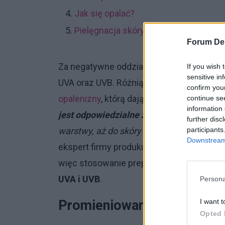
Jak się opalać?
Pielęgnacja skóry po opalaniu
Forum De
Za negatywne oddziaływanie słońca na s
If you wish 
sensitive in
UVA oraz UVB. Różnią się one długością f
confirm you
opalenizny
, którą dają.
– Promieniowanie 
continue se
information 
jest odpowiedzialne za negatywne
zmian
further disc
participants
warstwy, aż do skóry właściwej, niszczą
Downstream 
ekspert firmy produkującej kremy dermo 
więc stosowanie preparatów ochrony prz
UVA i UVB
.
Persona
I want t
Promieniowanie UVA
Opted 