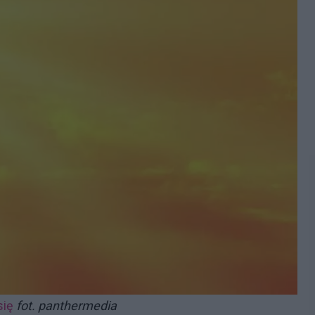
się
fot. panthermedia