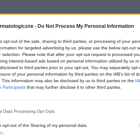
rmatologiczne -
Do Not Process My Personal Information
kórę odpowiedzialne są składowe promieniowania:
to opt-out of the sale, sharing to third parties, or processing of your per
formation for targeted advertising by us, please use the below opt-out s
ali, oddziaływaniem na naszą skórę i rodzajem
r selection. Please note that after your opt-out request is processed y
UVB jest całkowicie
pochłaniane przez naskórek i
eing interest-based ads based on personal information utilized by us or
disclosed to third parties prior to your opt-out. You may separately opt-
y skórne
, a promieniowanie UVA wnika w głębsze
losure of your personal information by third parties on the IAB’s list of
. This information may also be disclosed by us to third parties on the
IA
c włókna kolagenowe
– wyjaśnia Hubert Tomczak,
Participants
that may further disclose it to other third parties.
recepturowe na problemy skórne. Konieczne jest
eciwsłonecznej, które posiadają jednocześnie
filtr
l Data Processing Opt Outs
o opt-out of the Sharing of my personal data.
In