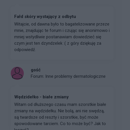
Fałd skóry wystający z odbytu
Witajcie, od dawna było to bagatelizowane przeze
mnie, znajdując te forum i czując się anonimowo i
mniej wstydliwie postanawiam dowiedzieć się
czym jest ten dzyndzelek :( z góry dziękuję za
odpowiedź.
gość
Forum:
Inne problemy dermatologiczne
Wędzidełko - białe zmiany
Witam od dłuższego czasu mam szorstkie białe
zmiany na wędzidełku. Nie bolą, ani nie swędzą,
są twardsze od reszty i szorstkie, być może
spowodowane tarciem. Co to może być? Jak to
leczyć?