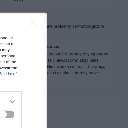
plast94.
Forum:
Inne problemy dermatologiczne
sonal or
ection to
Białe plamy na penisie
ou may
Witam, Chciałbym zapytać o poradę czy są osoby
 personal
które również dostały niewiadomo skąd białe
out of the
plamy na penisie. Nie swędzą nie bolą. Utrzymują
 downstream
się już od ponad roku i aktulanie doszły nowe.
B’s List of
Byłem u ...
Reklama: