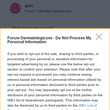
gość
Forum:
Choroby weneryczne
Białe paprochy z cewki
Hej, czy ktoś może mi powiedzieć co to jest?
Forum Dermatologiczne -
Do Not Process My
Obserwuję to od jakiegoś czasu że czasami takie coś
Personal Information
się wydostaje z penisa jak na zdjęciach.
If you wish to opt-out of the sale, sharing to third parties, or
processing of your personal or sensitive information for
bartasx
targeted advertising by us, please use the below opt-out
Forum:
Choroby weneryczne
section to confirm your selection. Please note that after your
opt-out request is processed you may continue seeing
interest-based ads based on personal information utilized by
us or personal information disclosed to third parties prior to
Co to może być?
your opt-out. You may separately opt-out of the further
Witam, jak w temacie. Co to może być? Nie szczypie
disclosure of your personal information by third parties on the
ani nie swędzi, higiena jest. Na tę chwilę używam
IAB’s list of downstream participants. This information may
kremu antygrzybiczego. Ale niepokoi mnie to. Lat 37,
also be disclosed by us to third parties on the
IAB’s List of
pozdrawiam.