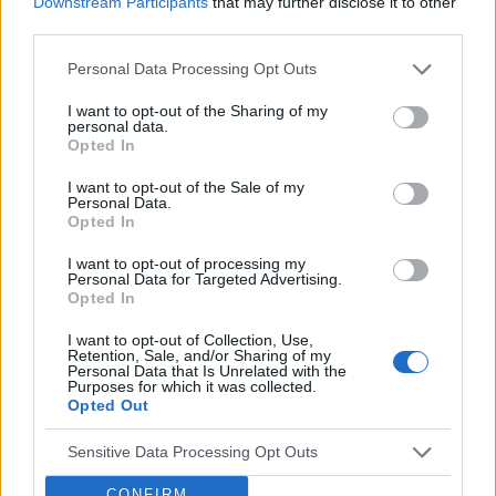
Downstream Participants
that may further disclose it to other
third parties.
gość
Personal Data Processing Opt Outs
Forum:
Choroby weneryczne
I want to opt-out of the Sharing of my
personal data.
Opted In
Czy ktoś wie co to może być?
I want to opt-out of the Sale of my
Od roku mam takie coś na skórze penisa co to może
Personal Data.
Opted In
być?
I want to opt-out of processing my
Personal Data for Targeted Advertising.
Opted In
gość
Forum:
Choroby weneryczne
I want to opt-out of Collection, Use,
Retention, Sale, and/or Sharing of my
Personal Data that Is Unrelated with the
Purposes for which it was collected.
Zaczerwieniony penis
Opted Out
Proszę o poradę co to może być? Po erekcji jeszcze
Sensitive Data Processing Opt Outs
bardziej czerwony i cały w plamach
CONFIRM