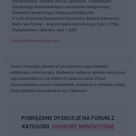
Kwiatkowska2 1Klinika Chorób Zakaźnych, Tropikalnych i
Hepatologii Warszawskiego Uniwersytetu Medycznego,
2Dermea Dermatologia i Medycyna Estetyczna
4. Lidia Rudnicka, Małgorzata Olszewska, Adriana Rakowska,
Marta Sar-Pomian - Współczesna Dermatologia Tom 2, PZWL
Wydawnictwo Lekarskie, wyd. I, 2022
https://epibaza.pzh.gov.pl/
Treści i materiały zawarte w tym serwisie mają charakter
edukacyjno-informacyjny. Wydawca i redakcja serwisu nie ponosi
odpowiedzialności za efekty ich zastosowania. Przed
zastosowaniem porad i wskazówek zawartych w serwisie, należy
bezwzględnie skonsultować się z lekarzem.
POWIĄZANE DYSKUSJE NA FORUM Z
KATEGORII
CHOROBY WENERYCZNE