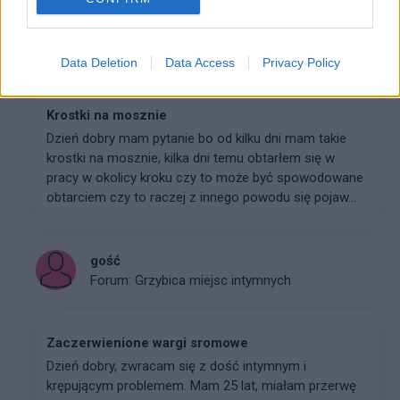
gość
Forum:
Inne problemy dermatologiczne
Data Deletion
Data Access
Privacy Policy
Krostki na mosznie
Dzień dobry mam pytanie bo od kilku dni mam takie
krostki na mosznie, kilka dni temu obtarłem się w
pracy w okolicy kroku czy to może być spowodowane
obtarciem czy to raczej z innego powodu się pojaw...
gość
Forum:
Grzybica miejsc intymnych
Zaczerwienione wargi sromowe
Dzień dobry, zwracam się z dość intymnym i
krępującym problemem. Mam 25 lat, miałam przerwę