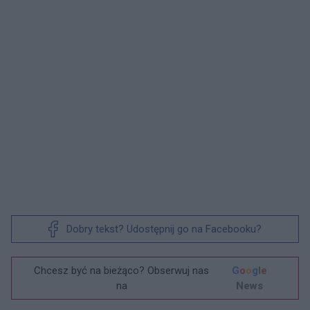
Dobry tekst? Udostępnij go na Facebooku?
Chcesz być na bieżąco? Obserwuj nas
G
o
o
g
l
e
na
News