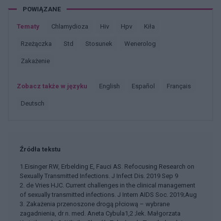
POWIĄZANE
Tematy
Chlamydioza
Hiv
Hpv
Kiła
Rzeżączka
Std
Stosunek
Wenerolog
Zakażenie
Zobacz także w języku
english
español
français
deutsch
Źródła tekstu
1.Eisinger RW, Erbelding E, Fauci AS. Refocusing Research on
Sexually Transmitted Infections. J Infect Dis. 2019 Sep 9
2. de Vries HJC. Current challenges in the clinical management
of sexually transmitted infections. J Intern AIDS Soc. 2019;Aug
3. Zakażenia przenoszone drogą płciową – wybrane
zagadnienia, dr n. med. Aneta Cybula1,2 ;lek. Małgorzata