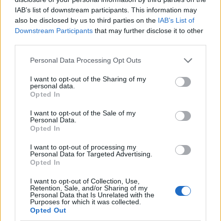
Znamiona płaskie
IAB’s list of downstream participants. This information may
also be disclosed by us to third parties on the
IAB’s List of
Dzień dobry. Szukam rodziców, których dziecko miało
Downstream Participants
that may further disclose it to other
podobne zmiany. Mój synek ma 7 lat. Na jednej stronie
third parties.
twarzy, przy ustach i policzku, ma kilka płaskich
brązowych plamek. Nie były obecne po urodze...
Personal Data Processing Opt Outs
I want to opt-out of the Sharing of my
personal data.
gość
Opted In
Forum:
Dermatologia - grupa dla rodziny i
pacjenta
I want to opt-out of the Sale of my
Personal Data.
Opted In
Co to jest co mi się pojawiło na obu dłoniach ???
I want to opt-out of processing my
Personal Data for Targeted Advertising.
Od jakiegoś czasu pojawiło mi się na dłoniach zmiany i
Opted In
na obu dłoniach w miejscu lini papilarnych . Proszę o
poradę bo mnie to niepokoi
I want to opt-out of Collection, Use,
Retention, Sale, and/or Sharing of my
Personal Data that Is Unrelated with the
Purposes for which it was collected.
Opted Out
gość