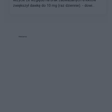
wizycie ze względu na brak zauważalnych efektów
zwiększył dawkę do 10 mg (raz dziennie). - dowi...
Reklama: