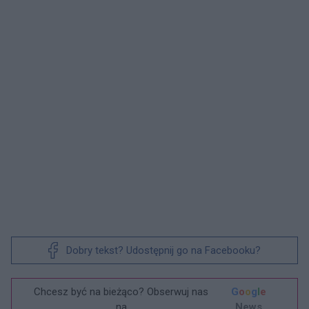
Dobry tekst? Udostępnij go na Facebooku?
Chcesz być na bieżąco? Obserwuj nas
G
o
o
g
l
e
na
News