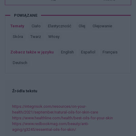
POWIĄZANE
Tematy
Ciało
Elastyczność
Olej
Olejowanie
Skóra
Twarz
Włosy
Zobacz także w języku
english
español
français
deutsch
Źródła tekstu
https://integrisok.com/resources/on-your-
health/2021/september/natural-oils-for-skin-care
https://www.healthline.com/health/best-oils-for-your-skin
https://www.redbookmag.com/beauty/anti-
aging/g3245/essential-oils-for-skin/