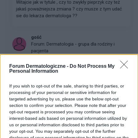
Witajcie jak w tytule , czy to zwykły pieprzyk czy też
jakaś poważniejsza zmiana ? czy musze z tym udać
sie do lekarza dermatologa ??
gość
Forum:
Dermatologia - grupa dla rodziny i
pacjenta
Forum Dermatologiczne -
Do Not Process My
Personal Information
Warszawa dermatolog
Dzień dobry szukam dobrego dermatologa w
If you wish to opt-out of the sale, sharing to third parties, or
Warszawie najlepiej w rozsądnych cenach
processing of your personal or sensitive information for
targeted advertising by us, please use the below opt-out
section to confirm your selection. Please note that after your
gość
opt-out request is processed you may continue seeing
Forum:
Dermatologia - grupa dla rodziny i
interest-based ads based on personal information utilized by
pacjenta
us or personal information disclosed to third parties prior to
your opt-out. You may separately opt-out of the further
disclosure of your personal information by third parties on the